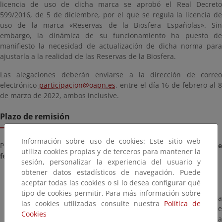
licencia de uso de dicha marca se aprobó el Real Decreto
599/2016, de 5 de diciembre, por el que se regula la licencia de
uso de la marca «Reservas de la Biosfera Españolas». Sin
embargo, la dinámica de su funcionamiento ha puesto de
manifiesto la necesidad de actualización de dicha norma para
ajustarla a la realidad de las Reservas de la Biosfera.
Las alegaciones deberán enviarse a la dirección de correo
electrónico
participacion@oapn.es
, entre el día 16 de febrero al 
de marzo de 2022, ambos inclusive.
Plazo de remisión
Información sobre uso de cookies: Este sitio web
Plazo para presentar documentación desde el
miércoles, 16 de
utiliza cookies propias y de terceros para mantener la
febrero de 2022
hasta el
martes, 08 de marzo de 2022
sesión, personalizar la experiencia del usuario y
obtener datos estadísticos de navegación. Puede
aceptar todas las cookies o si lo desea configurar qué
tipo de cookies permitir. Para más información sobre
Resolución del Organismo Autónomo Parques Nacionales para
las cookies utilizadas consulte nuestra
Política de
someter a un periodo de información pública el proyecto de
Cookies
Real Decreto por el que se regula la Licencia de uso de la marca