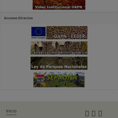
Accesos Directos
Inicio
Instagr
Twitte
Fac