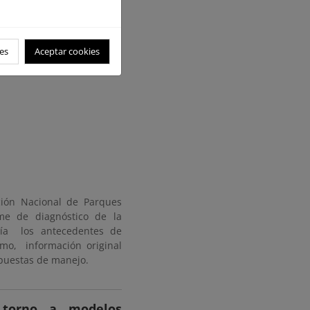
la Ciudacita
es
Aceptar cookies
ción Nacional de Parques
me de diagnóstico de la
luía los antecedentes de
smo, información original
opuestas de manejo.
 torno a modelos