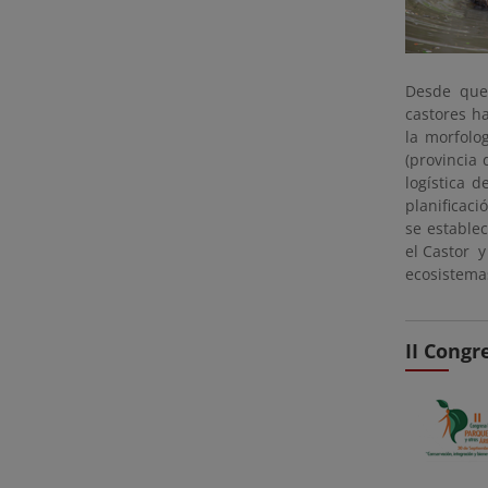
Desde que 
castores h
la morfolo
(provincia
logística 
planificaci
se estable
el Castor y
ecosistemas
II Congr