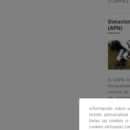
y Control y 
Dotacio
(APN)
El OAPN co
equipamien
centros de 
de planta
investigac
Información sobre u
binocular, 
sesión, personalizar
todas las cookies o
cookies utilizadas c