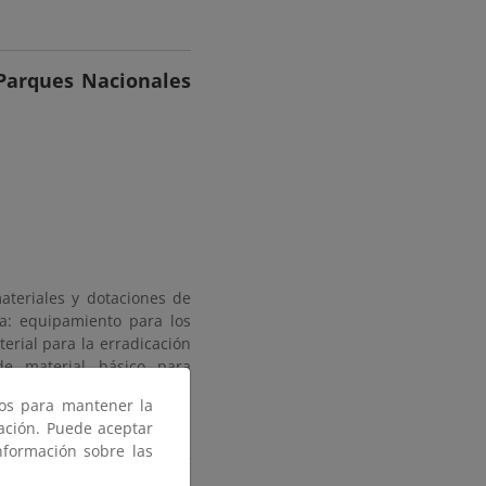
Parques Nacionales
teriales y dotaciones de
a: equipamiento para los
erial para la erradicación
de material básico para
ial de anillamiento, lupa
ros para mantener la
gación. Puede aceptar
nformación sobre las