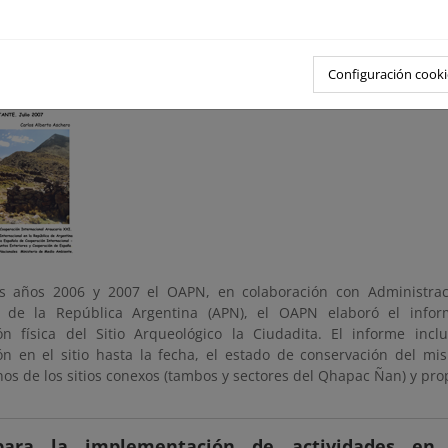
ico de Conservación Física del Sitio Arqueológico 
Configuración cooki
os años 2006 y 2007 el OAPN, en colaboración con Administra
s de la República Argentina (APN), el OAPN elaboró el infor
ón física del Sitio Arqueológico la Ciudadita. El informe inc
ión en el sitio hasta la fecha, el estado de conservación del mi
nos de los sitios conexos (tambos y sectores del Qhapac Ñan) y pr
 para la implementación de actividades en