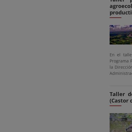
agroeco
producti
En el tall
Programa P
la Direcció
Administra
Taller 
(Castor 