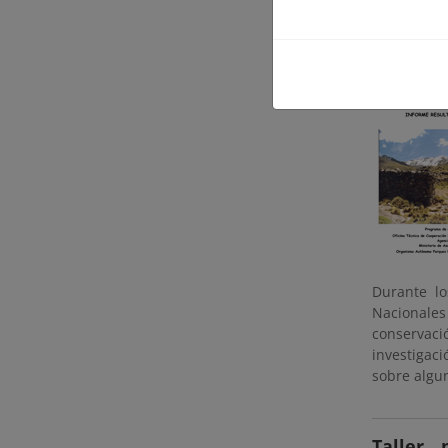
Diagnóst
Durante l
Nacionale
conservaci
investigac
sobre algu
Taller