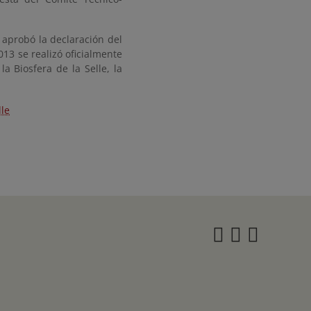
 aprobó la declaración del
013 se realizó oficialmente
a Biosfera de la Selle, la
lle
Instagra
Twitter
Face