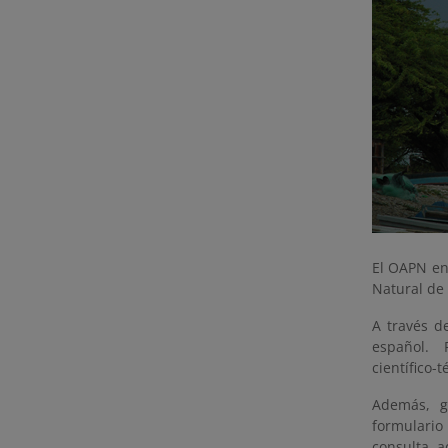
El OAPN en
Natural de 
A través d
español. 
científico-
Además, g
formulario
consulta 