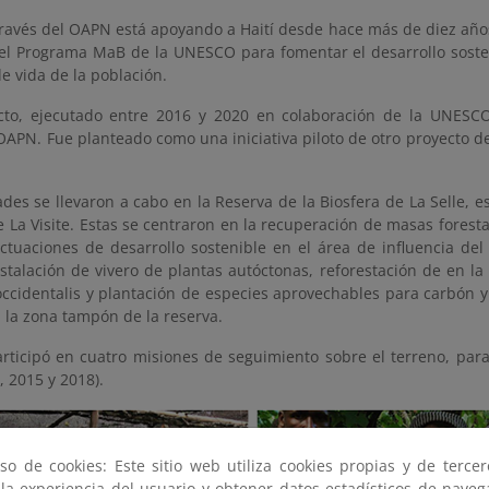
través del OAPN está apoyando a Haití desde hace más de diez año
 del Programa MaB de la UNESCO para fomentar el desarrollo soste
de vida de la población.
cto, ejecutado entre 2016 y 2020 en colaboración de la UNESCO
OAPN. Fue planteado como una iniciativa piloto de otro proyecto d
ades se llevaron a cabo en la Reserva de la Biosfera de La Selle, 
 La Visite. Estas se centraron en la recuperación de masas foresta
ctuaciones de desarrollo sostenible en el área de influencia del
stalación de vivero de plantas autóctonas, reforestación de en la
ccidentalis y plantación de especies aprovechables para carbón y 
n la zona tampón de la reserva.
rticipó en cuatro misiones de seguimiento sobre el terreno, pa
, 2015 y 2018).
so de cookies: Este sitio web utiliza cookies propias y de terce
 la experiencia del usuario y obtener datos estadísticos de nave