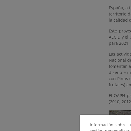
España, a 
territorio
la calidad 
Este proye
AECID y el 
para 2021.
Las activid
Nacional de
fomentar a
diseño e in
con Pinus o
frutales) e
El OAPN pa
(2010, 2012
Información sobre u
sesión, personalizar