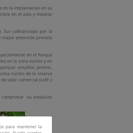
s en la implantación en su
nible en el país y mejorar
, fue cofinanciado por la
e mayor extensión previsto
especialmente en el Parque
les en la zona núcleo y en
 parque: estudios previos,
 zona núcleo de la reserva
de valor comercial (café y
ra comprobar su evolución
ros para mantener la
gación. Puede aceptar