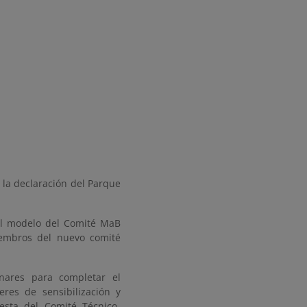
 la declaración del Parque
 el modelo del Comité MaB
embros del nuevo comité
nares para completar el
eres de sensibilización y
sta del Comité Técnico-