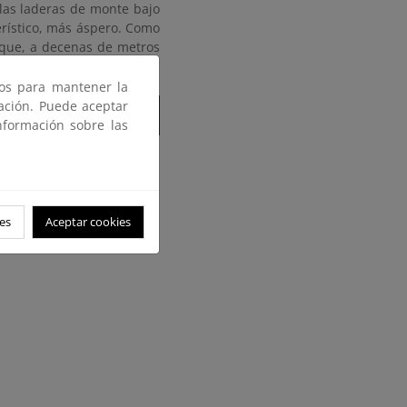
 las laderas de monte bajo
erístico, más áspero. Como
 que, a decenas de metros
ros para mantener la
gación. Puede aceptar
nformación sobre las
es
Aceptar cookies