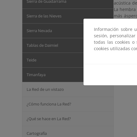
Sierra de Guadarrama
acústica d
La hembra 
más áspero
Sierra de las Nieves
de altura, 
Información sobre u
Sierra Nevada
sesión, personalizar
todas las cookies o
Tablas de Daimiel
cookies utilizadas c
Teide
Timanfaya
La Red de un vistazo
¿Cómo funciona La Red?
¿Qué se hace en La Red?
Cartografía