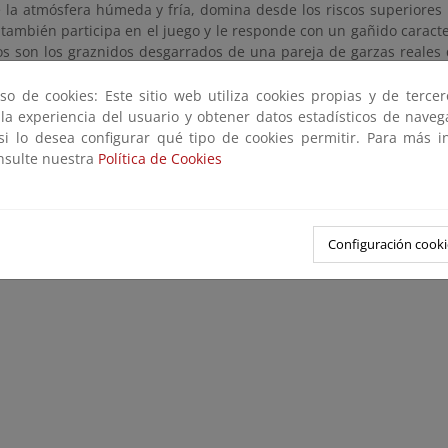
e la atmósfera húmeda y fría, domina desde los riscos superiores
también participa en el juego y le responde con un gañido caract
s son los graznidos desgarrados de una pareja de garzas reales
bajo la claridad de la luna, sobrevuelan la escena.
so de cookies: Este sitio web utiliza cookies propias y de terce
 la experiencia del usuario y obtener datos estadísticos de nave
0:00
/
1:38
 si lo desea configurar qué tipo de cookies permitir. Para más i
onsulte nuestra
Política de Cookies
Configuración cooki