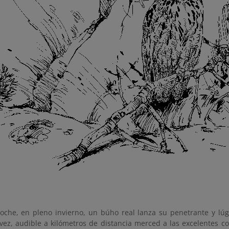
oche, en pleno invierno, un búho real lanza su penetrante y lú
 vez, audible a kilómetros de distancia merced a las excelentes 