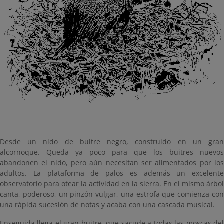
Desde un nido de buitre negro, construido en un gran
alcornoque. Queda ya poco para que los buitres nuevos
abandonen el nido, pero aún necesitan ser alimentados por los
adultos. La plataforma de palos es además un excelente
observatorio para otear la actividad en la sierra. En el mismo árbol
canta, poderoso, un pinzón vulgar, una estrofa que comienza con
una rápida sucesión de notas y acaba con una cascada musical.
Enseguida llega el gran buitre, que sacude a todas las moscas del