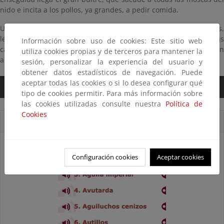
nido e incita a los pollos, ya grandes, a pedir comida.
Unas cornejas hostigan a un águila calzada que, harta de ellas,
levanta el vuelo con un silbido peculiar; las currucas rabilargas
Información sobre uso de cookies: Este sitio web
carraspean en los matorrales cercanos y los trigueros rechinan
utiliza cookies propias y de terceros para mantener la
abajo, en el límite entre la sierra y el llano.
sesión, personalizar la experiencia del usuario y
obtener datos estadísticos de navegación. Puede
aceptar todas las cookies o si lo desea configurar qué
0:00
/
2:25
tipo de cookies permitir. Para más información sobre
las cookies utilizadas consulte nuestra
Política de
Cookies
Cortes sonoros
Configuración cookies
Aceptar cookies