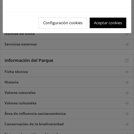
Mapa del Parque
Centros de visitantes
Configuración cookies
Aceptar cookies
Itinerarios
Normas de visita
Servicios externos
Información del Parque
Ficha técnica
Historia
Valores naturales
Valores culturales
Área de influencia socioeconómica
Conservación de la biodiversidad