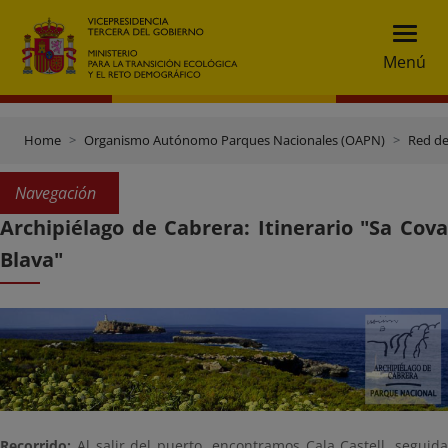
Menú
Home
Organismo Autónomo Parques Nacionales (OAPN)
Red de
Navegación
Archipiélago de Cabrera: Itinerario "Sa Cova
Blava"
Recorrido:
Al salir del puerto, encontramos Cala Castell, seguida