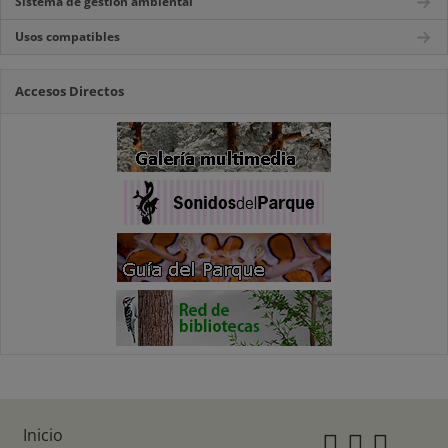
Sistema de gestión ambiental
Usos compatibles
Accesos Directos
Inicio
Instagr
Twitte
Fac