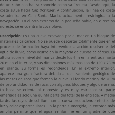
de un cabo con baliza conocido como sa Creueta. Desde aquí, la
costa sigue hacia Cap Xoriguer. A continuación, la línea de costa
se adentra en Cala Santa María, actualmente restringida a la
navegación. En el otro extremo de la pequeña bahía, en dirección
noreste, se encuentra la cova blava.
Descripción:
Es una cueva excavada por el mar en un bloque de
materiales calcáreos. No se puede descartar totalmente que en el
proceso de formación haya intervenido la acción disolvente del
agua de lluvia, como ocurre en la mayoría de cuevas calcáreas. La
altura sobre el nivel del mar va desde los 6 m en la entrada hasta
20 m en el interior, y sus dimensiones máximas son de 120 x 75 m
en planta. Su forma es redondeada. En el extremo interior,
aparece una gran fractura debida al deslizamiento geológico de
las masas de roca que forman la cueva. El fondo marino, de 20 m
de profundidad, es de roca, con algunos bloques y algo de arena.
La boca se orienta al noroeste y es muy estrecha; su parte
emergida es sólo una quinta parte del total de la entrada. A media
tarde, los rayos de sol iluminan la cueva produciendo efectos de
luz y color espectaculares. En la parte sumergida, la entrada más
amplia permite que el agua se ilumine en un gradiente que