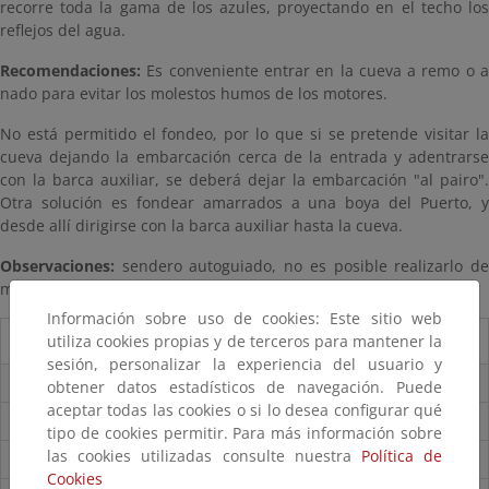
recorre toda la gama de los azules, proyectando en el techo los
reflejos del agua.
Recomendaciones:
Es conveniente entrar en la cueva a remo o a
nado para evitar los molestos humos de los motores.
No está permitido el fondeo, por lo que si se pretende visitar la
cueva dejando la embarcación cerca de la entrada y adentrarse
con la barca auxiliar, se deberá dejar la embarcación "al pairo".
Otra solución es fondear amarrados a una boya del Puerto, y
desde allí dirigirse con la barca auxiliar hasta la cueva.
Observaciones:
sendero autoguiado, no es posible realizarlo de
manera guiada.
Información sobre uso de cookies: Este sitio web
utiliza cookies propias y de terceros para mantener la
Guía del visitante
sesión, personalizar la experiencia del usuario y
Guía del Parque
obtener datos estadísticos de navegación. Puede
aceptar todas las cookies o si lo desea configurar qué
Folleto del parque
tipo de cookies permitir. Para más información sobre
las cookies utilizadas consulte nuestra
Política de
Accesos
Cookies