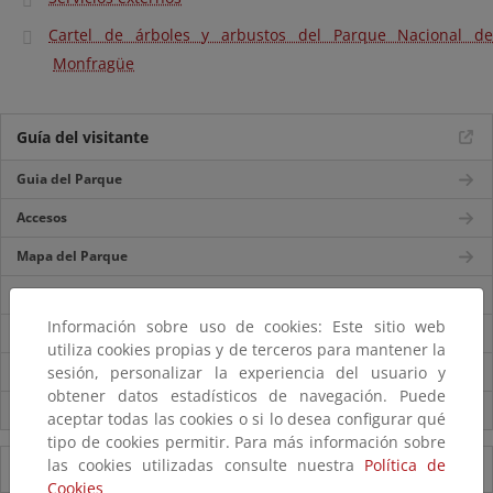
Cartel de árboles y arbustos del Parque Nacional de
Monfragüe
Guía del visitante
Guia del Parque
Accesos
Mapa del Parque
Centros de visitantes
Información sobre uso de cookies: Este sitio web
Itinerarios
utiliza cookies propias y de terceros para mantener la
sesión, personalizar la experiencia del usuario y
Normas de visita
obtener datos estadísticos de navegación. Puede
Servicios externos
aceptar todas las cookies o si lo desea configurar qué
tipo de cookies permitir. Para más información sobre
las cookies utilizadas consulte nuestra
Política de
Información del Parque
Cookies