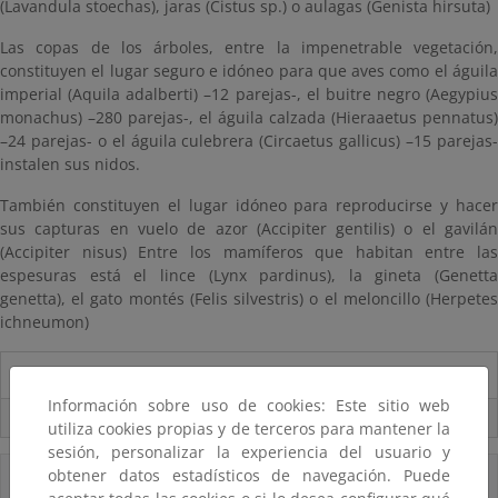
(Lavandula stoechas), jaras (Cistus sp.) o aulagas (Genista hirsuta)
Las copas de los árboles, entre la impenetrable vegetación,
constituyen el lugar seguro e idóneo para que aves como el águila
imperial (Aquila adalberti) –12 parejas-, el buitre negro (Aegypius
monachus) –280 parejas-, el águila calzada (Hieraaetus pennatus)
–24 parejas- o el águila culebrera (Circaetus gallicus) –15 parejas-
instalen sus nidos.
También constituyen el lugar idóneo para reproducirse y hacer
sus capturas en vuelo de azor (Accipiter gentilis) o el gavilán
(Accipiter nisus) Entre los mamíferos que habitan entre las
espesuras está el lince (Lynx pardinus), la gineta (Genetta
genetta), el gato montés (Felis silvestris) o el meloncillo (Herpetes
ichneumon)
Información del Parque
Información sobre uso de cookies: Este sitio web
Usos compatibles
utiliza cookies propias y de terceros para mantener la
sesión, personalizar la experiencia del usuario y
obtener datos estadísticos de navegación. Puede
Accesos Directos