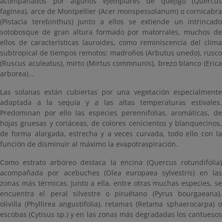
acompañados por algunos ejemplares de quejigo (Quercus
faginea), arce de Montpellier (Acer monspessolanum) o cornicabra
(Pistacia terebinthus) Junto a ellos se extiende un intrincado
sotobosque de gran altura formado por matorrales, muchos de
ellos de características lauroides, como reminiscencia del clima
subtropical de tiempos remotos: madroños (Arbutus unedo), rusco
(Ruscus aculeatus), mirto (Mirtus commnunis), brezo blanco (Erica
arborea)...
Las solanas están cubiertas por una vegetación especialmente
adaptada a la sequía y a las altas temperaturas estivales.
Predominan por ello las especies perennifolias, aromáticas, de
hojas gruesas y coriáceas, de colores cenicientos y blanquecinos,
de forma alargada, estrecha y a veces curvada, todo ello con la
función de disminuir al máximo la evapotraspiración.
Como estrato arbóreo destaca la encina (Quercus rotundifolia)
acompañada por acebuches (Olea europaea sylvestris) en las
zonas más térmicas. Junto a ella, entre otras muchas especies, se
encuentra el peral silvestre o piruétano (Pyrus bourgaeana),
olivilla (Phyllirea angustifolia), retamas (Retama sphaerocarpa) o
escobas (Cytisus sp.) y en las zonas más degradadas los cantuesos