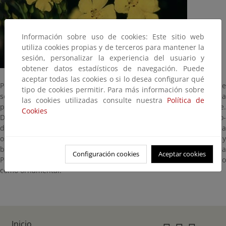
Información sobre uso de cookies: Este sitio web
utiliza cookies propias y de terceros para mantener la
sesión, personalizar la experiencia del usuario y
obtener datos estadísticos de navegación. Puede
aceptar todas las cookies o si lo desea configurar qué
Pequeño arbusto o matilla de la misma familia que las jaras y que
tipo de cookies permitir. Para más información sobre
se encuentra solamente en el centro y oeste peninsular. Florece a
las cookies utilizadas consulte nuestra
Política de
partir de abril, a veces en febrero, y hasta en agosto o septiembre.
Cookies
Destaca por sus largas, grandes y vistosas flores de color amarillo-
dorado, con los pétalos provistos a menudo de una mancha
oscura en la base. Se cría en cantuesales, tomillares, jarales y
brezales, en terrenos silíceos, en el centro y mitad occidental de la
Configuración cookies
Aceptar cookies
Península. Por su intensa floración y gran belleza es utilizado
como ornamental.
Inicio