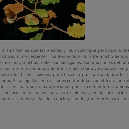
a misma familia que las encinas y los alcornoque pero que, a dife
caducas o marcescentes, manteniéndose durante mucho tiempo m
este árbol y muchos robles son las agallas. Son unas bolas del ta
vistas de unos piquitos y de interior acorchado y esponjoso; se 
 sobre los brotes jóvenes, para hacer la puesta, quedando los 
mados. Estas agallas, en ocasiones confundidas con el fruto, permi
 de la encina y son muy apreciadas por su contenido en tanino
e con usos medicinales, para curtir pieles, y en la fabricación 
l madurar antes que las de la encina, son de gran interés para la 