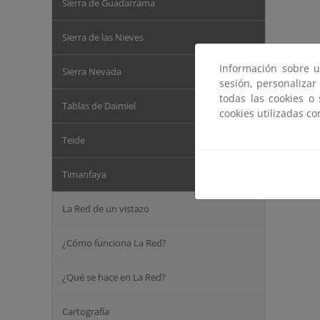
Sierra de Guadarrama
Sierra de las Nieves
Información sobre u
Sierra Nevada
sesión, personalizar
todas las cookies o
Tablas de Daimiel
cookies utilizadas c
Teide
Timanfaya
La Red de un vistazo
¿Cómo funciona La Red?
¿Qué se hace en La Red?
Cartografía