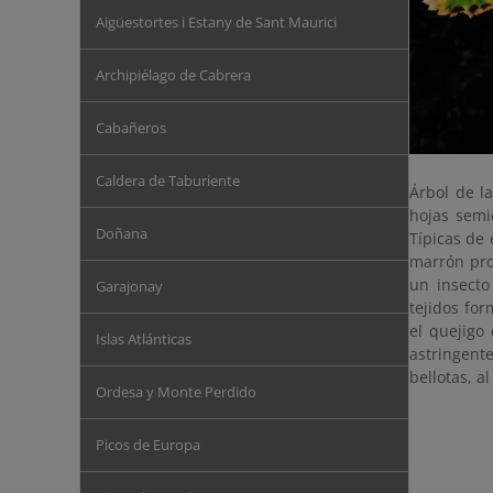
Aigüestortes i Estany de Sant Maurici
Archipiélago de Cabrera
Cabañeros
Caldera de Taburiente
Árbol de l
hojas semi
Doñana
Típicas de 
marrón pro
un insecto
Garajonay
tejidos for
el quejigo
Islas Atlánticas
astringent
bellotas, a
Ordesa y Monte Perdido
Picos de Europa