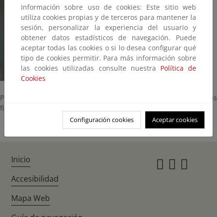
Información sobre uso de cookies: Este sitio web
utiliza cookies propias y de terceros para mantener la
sesión, personalizar la experiencia del usuario y
obtener datos estadísticos de navegación. Puede
aceptar todas las cookies o si lo desea configurar qué
tipo de cookies permitir. Para más información sobre
las cookies utilizadas consulte nuestra
Política de
Cookies
Perteneciente a la familia de las ephedraceae, se encuentra en las
fisuras de las rocas y en las masas de malpaís.
Configuración cookies
Aceptar cookies
Inicio
Instagr
Twitte
Fac
Accesibilidad
Mapa Web