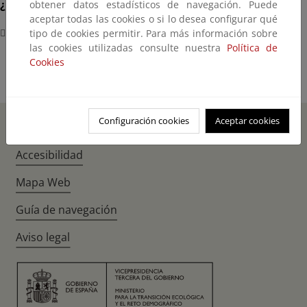
¿Dónde?
obtener datos estadísticos de navegación. Puede
aceptar todas las cookies o si lo desea configurar qué
Virtual
tipo de cookies permitir. Para más información sobre
las cookies utilizadas consulte nuestra
Política de
Cookies
Configuración cookies
Aceptar cookies
Inicio
Instagr
Twitte
Fac
Accesibilidad
Mapa Web
Guía de navegación
Aviso legal