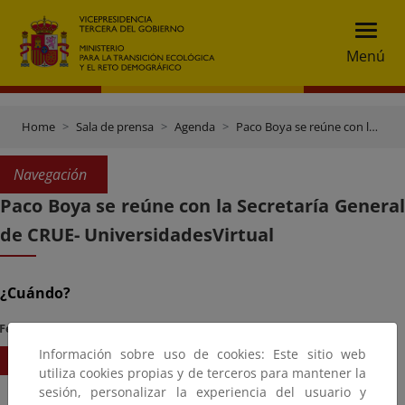
Menú
Home
Sala de prensa
Agenda
Paco Boya se reúne con la Secretaría General de CRUE- UniversidadesVirtual
Navegación
Paco Boya se reúne con la Secretaría General
de CRUE- UniversidadesVirtual
¿Cuándo?
Fecha Inicio
Hora
Información sobre uso de cookies: Este sitio web
16/02/2024
10:30
utiliza cookies propias y de terceros para mantener la
sesión, personalizar la experiencia del usuario y