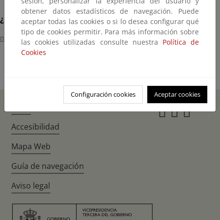
sesión, personalizar la experiencia del usuario y
obtener datos estadísticos de navegación. Puede
¿Dónde?
aceptar todas las cookies o si lo desea configurar qué
tipo de cookies permitir. Para más información sobre
Paseo de La Castellana, 160
las cookies utilizadas consulte nuestra
Política de
Cookies
Configuración cookies
Aceptar cookies
Inicio
Instagr
Twitte
Fac
Accesibilidad
Mapa Web
Guía de navegación
Aviso legal