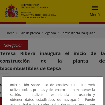
Menú
Home
Sala de prensa
Agenda
Teresa Ribera inaugura el inicio de la construcción de la planta de biocombustibles de Cepsa
Navegación
Teresa Ribera inaugura el inicio de la
construcción de la planta de
biocombustibles de Cepsa
¿Cuándo?
Información sobre uso de cookies: Este sitio web
utiliza cookies propias y de terceros para mantener la
Fecha Inicio
Hora
sesión, personalizar la experiencia del usuario y
obtener datos estadísticos de navegación. Puede
23/02/2024
09:30
aceptar todas las cookies o si lo desea configurar qué