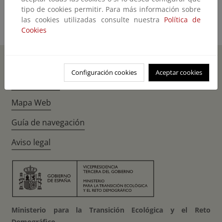
tipo de cookies permitir. Para más información sobre
las cookies utilizadas consulte nuestra
Política de
Cookies
Inicio
Instagr
Twitte
Fac
Configuración cookies
Aceptar cookies
Accesibilidad
Mapa Web
Guía de navegación
Aviso legal
Ministerio para la Transición Ecológica y el Reto
Demográfico