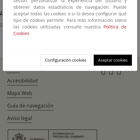
sesión, personalizar la experiencia del usuario y
obtener datos estadísticos de navegación. Puede
¿Dónde?
aceptar todas las cookies o si lo desea configurar qué
tipo de cookies permitir. Para más información sobre
Nueva Delhi (India)
las cookies utilizadas consulte nuestra
Política de
Cookies
Configuración cookies
Aceptar cookies
Inicio
Instagr
Twitte
Fac
Accesibilidad
Mapa Web
Guía de navegación
Aviso legal