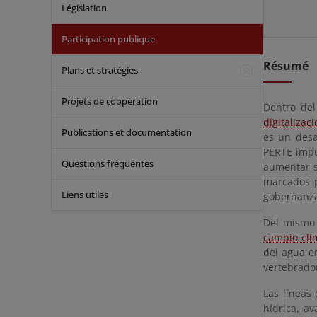
Législation
Participation publique
Résumé
Plans et stratégies
Projets de coopération
Dentro del
digitalizac
Publications et documentation
es un desa
PERTE impul
Questions fréquentes
aumentar s
marcados p
Liens utiles
gobernanza
Del mismo 
cambio cli
del agua e
vertebrador
Las líneas
hídrica, a