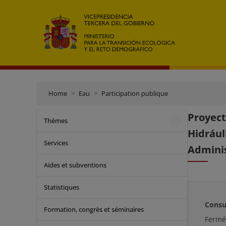
Home
Eau
Participation publique
Proyec
Thèmes
Hidrául
Services
Adminis
Aides et subventions
Statistiques
Consu
Formation, congrès et séminaires
Ferm