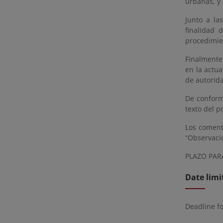
urbanas, y
Junto a la
finalidad 
procedimien
Finalmente 
en la actua
de autorid
De conform
texto del p
Los coment
“Observaci
PLAZO PARA
Date limi
Deadline f