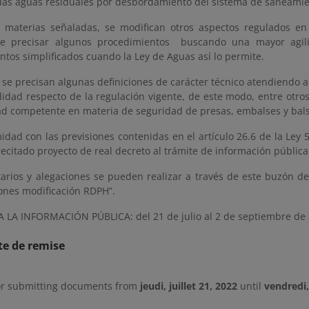
 las aguas residuales por desbordamiento del sistema de saneamien
s materias señaladas, se modifican otros aspectos regulados en
de precisar algunos procedimientos buscando una mayor agili
tos simplificados cuando la Ley de Aguas así lo permite.
se precisan algunas definiciones de carácter técnico atendiendo a
lidad respecto de la regulación vigente, de este modo, entre otros 
ad competente en materia de seguridad de presas, embalses y bals
idad con las previsiones contenidas en el artículo 26.6 de la Ley
recitado proyecto de real decreto al trámite de información pública
arios y alegaciones se pueden realizar a través de este buzón d
ones modificación RDPH”.
 LA INFORMACIÓN PÚBLICA: del 21 de julio al 2 de septiembre de 
te de remise
or submitting documents from
jeudi, juillet 21, 2022
until
vendredi