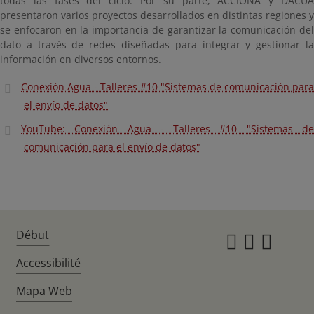
todas las fases del ciclo. Por su parte, ACCIONA y DACUA
presentaron varios proyectos desarrollados en distintas regiones y
se enfocaron en la importancia de garantizar la comunicación del
dato a través de redes diseñadas para integrar y gestionar la
información en diversos entornos.
Conexión Agua - Talleres #10 "Sistemas de comunicación para
el envío de datos"
YouTube: Conexión Agua - Talleres #10 "Sistemas de
comunicación para el envío de datos"
Début
Instagr
Twitte
Fac
Accessibilité
Mapa Web