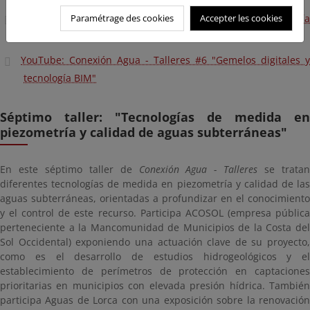
Conexión Agua - Talleres #6 "Gemelos digitales y tecnología
Paramétrage des cookies
Accepter les cookies
BIM"
YouTube: Conexión Agua - Talleres #6 "Gemelos digitales y
tecnología BIM"
Séptimo taller: "Tecnologías de medida en
piezometría y calidad de aguas subterráneas"
En este séptimo taller de
Conexión Agua - Talleres
se trata
diferentes tecnologías de medida en piezometría y calidad de las
aguas subterráneas, orientadas a profundizar en el conocimiento
y el control de este recurso. Participa ACOSOL (empresa pública
perteneciente a la Mancomunidad de Municipios de la Costa del
Sol Occidental) exponiendo una actuación clave de su proyecto,
como es el desarrollo de estudios hidrogeológicos y el
establecimiento de perímetros de protección en captaciones
prioritarias en municipios con elevada presión hídrica. También
participa Aguas de Lorca con una exposición sobre la renovación