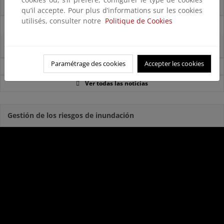
La reserva hídrica española se encuentra al 65,8% de su capacidad
qu’il accepte. Pour plus d’informations sur les cookies
utilisés, consulter notre
Politique de Cookies
29/07/2025
La reserva hídrica española se encuentra al 67% de su capacidad
Paramétrage des cookies
Accepter les cookies
Noticias sobre Agua
Ver todas las noticias
Gestión de los riesgos de inundación