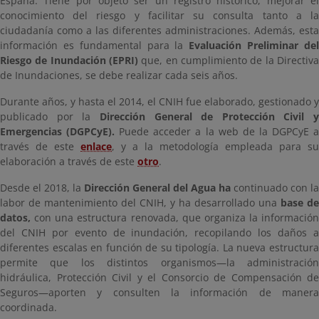
España. Tiene por objeto ser un registro histórico, mejorar el
conocimiento del riesgo y facilitar su consulta tanto a la
ciudadanía como a las diferentes administraciones. Además, esta
información es fundamental para la
Evaluación Preliminar de
Riesgo de Inundación (EPRI)
que, en cumplimiento de la Directiva
de Inundaciones, se debe realizar cada seis años.
Durante años, y hasta el 2014, el CNIH fue elaborado, gestionado y
publicado por la
Dirección General de Protección Civil y
Emergencias (DGPCyE).
Puede acceder a la web de la DGPCyE 
través de este
enlace
, y a la metodología empleada para su
elaboración a través de este
otro
.
Desde el 2018, la
Dirección General del Agua ha
continuado con la
labor de mantenimiento del CNIH, y ha desarrollado una
base de
datos,
con una estructura renovada, que organiza la información
del CNIH por evento de inundación, recopilando los daños a
diferentes escalas en función de su tipología. La nueva estructura
permite que los distintos organismos—la administración
hidráulica, Protección Civil y el Consorcio de Compensación de
Seguros—aporten y consulten la información de manera
coordinada.