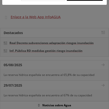
Enlace a la Web App InfoAGUA
Destacados
Real Decreto subvenciones adaptación riesgos inundación
Inf. Pública RD medidas gestión riesgo inundación
05/08/2025
La reserva hídrica española se encuentra al 65,8% de su capacidad
29/07/2025
La reserva hídrica española se encuentra al 67% de su capacidad
Noticias sobre Agua