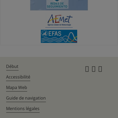
Début
Instagr
Twitte
Fac
Accessibilité
Mapa Web
Guide de navigation
Mentions légales