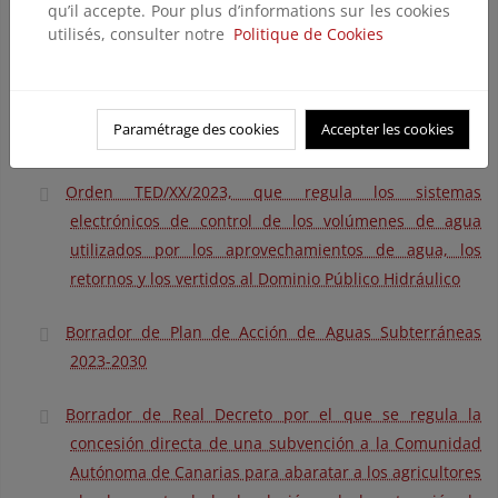
qu’il accepte. Pour plus d’informations sur les cookies
Orden TED/XXX/2023, de xx de xx, por la que se
utilisés, consulter notre
Politique de Cookies
desarrolla en régimen jurídico de las entidades
colaboradoras de la administración hidráulica en
materia de aprovechamientos y protección de las
Paramétrage des cookies
Accepter les cookies
aguas del dominio público hidráulico.
Orden TED/XX/2023, que regula los sistemas
electrónicos de control de los volúmenes de agua
utilizados por los aprovechamientos de agua, los
retornos y los vertidos al Dominio Público Hidráulico
Borrador de Plan de Acción de Aguas Subterráneas
2023-2030
Borrador de Real Decreto por el que se regula la
concesión directa de una subvención a la Comunidad
Autónoma de Canarias para abaratar a los agricultores