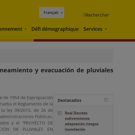
Français
Rechercher
ronnement
Défi démographique
Services
Environnement
Services
aneamiento y evacuación de pluviales
re de 1954 de Expropiación
Destacados
aprueba el Reglamento de la
 la ley 39/2015, de 26 de
Real Decreto
Administraciones Públicas,
subvenciones
ctados y el “PROYECTO DE
adaptación riesgos
CIÓN DE PLUVIALES EN
inundación