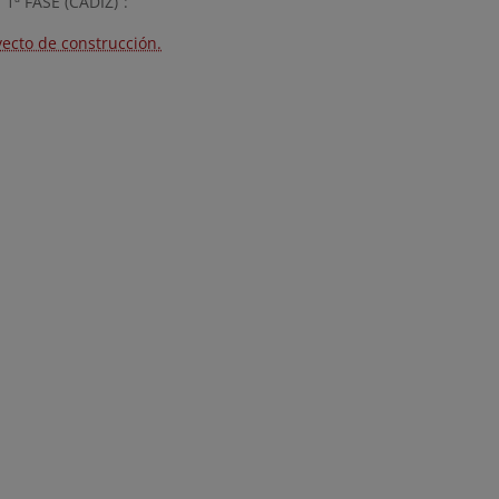
1ª FASE (CÁDIZ)”:
yecto de construcción.