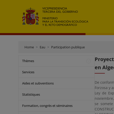
Home
Eau
Participation publique
Proyect
Thèmes
en Algec
Services
De conformi
Aides et subventions
Forzosa y a
Ley de Exp
Statistiques
noviembre,
se somete
Formation, congrès et séminaires
CONSTRUC