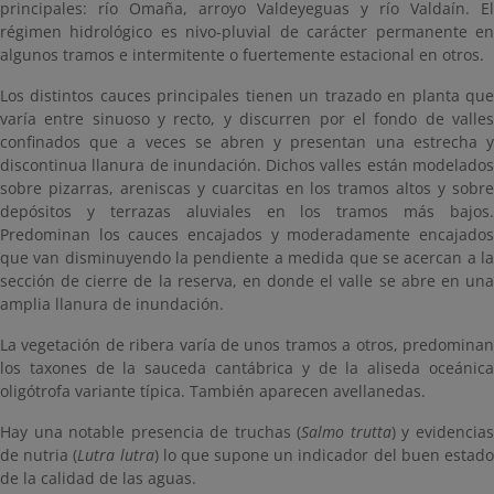
principales: río Omaña, arroyo Valdeyeguas y río Valdaín. El
régimen hidrológico es nivo-pluvial de carácter permanente en
algunos tramos e intermitente o fuertemente estacional en otros.
Los distintos cauces principales tienen un trazado en planta que
varía entre sinuoso y recto, y discurren por el fondo de valles
confinados que a veces se abren y presentan una estrecha y
discontinua llanura de inundación. Dichos valles están modelados
sobre pizarras, areniscas y cuarcitas en los tramos altos y sobre
depósitos y terrazas aluviales en los tramos más bajos.
Predominan los cauces encajados y moderadamente encajados
que van disminuyendo la pendiente a medida que se acercan a la
sección de cierre de la reserva, en donde el valle se abre en una
amplia llanura de inundación.
La vegetación de ribera varía de unos tramos a otros, predominan
los taxones de la sauceda cantábrica y de la aliseda oceánica
oligótrofa variante típica. También aparecen avellanedas.
Hay una notable presencia de truchas (
Salmo trutta
) y evidencia
de nutria (
Lutra lutra
) lo que supone un indicador del buen estad
de la calidad de las aguas.