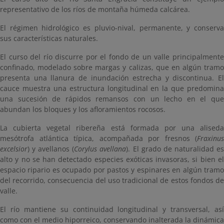
representativo de los ríos de montaña húmeda calcárea.
El régimen hidrológico es pluvio-nival, permanente, y conserva
sus características naturales.
El curso del río discurre por el fondo de un valle principalmente
confinado, modelado sobre margas y calizas, que en algún tramo
presenta una llanura de inundación estrecha y discontinua. El
cauce muestra una estructura longitudinal en la que predomina
una sucesión de rápidos remansos con un lecho en el que
abundan los bloques y los afloramientos rocosos.
La cubierta vegetal ribereña está formada por una aliseda
mesótrofa atlántica típica, acompañada por fresnos (
Fraxinus
excelsior
) y avellanos (
Corylus avellana
). El grado de naturalidad e
alto y no se han detectado especies exóticas invasoras, si bien el
espacio ripario es ocupado por pastos y espinares en algún tramo
del recorrido, consecuencia del uso tradicional de estos fondos de
valle.
El río mantiene su continuidad longitudinal y transversal, así
como con el medio hiporreico, conservando inalterada la dinámica