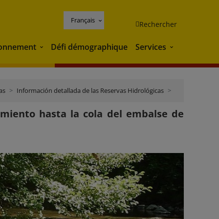
Français
Rechercher
ronnement
Défi démographique
Services
Environnement
Services
as
Información detallada de las Reservas Hidrológicas
Ebro
imiento hasta la cola del embalse de