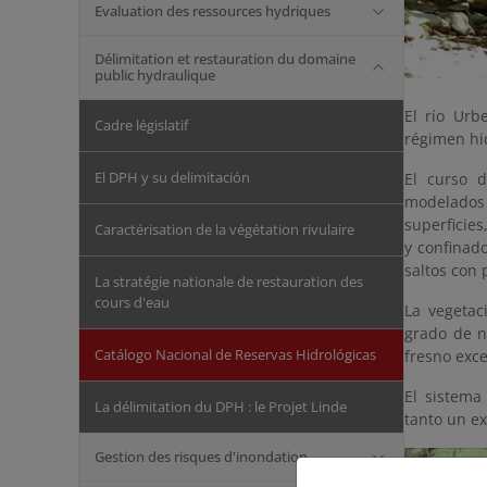
Evaluation des ressources hydriques
Délimitation et restauration du domaine
public hydraulique
El río Urb
Cadre législatif
régimen hid
El DPH y su delimitación
El curso 
modelados 
superficie
Caractérisation de la végétation rivulaire
y confinad
saltos con
La stratégie nationale de restauration des
cours d'eau
La vegetac
grado de n
Catálogo Nacional de Reservas Hidrológicas
fresno exce
El sistema
La délimitation du DPH : le Projet Linde
tanto un e
Gestion des risques d'inondation