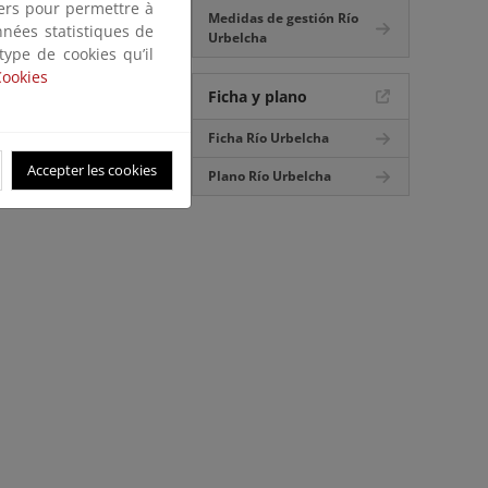
tiers pour permettre à
Medidas de gestión Río
nnées statistiques de
Urbelcha
 type de cookies qu’il
Cookies
Ficha y plano
Ficha Río Urbelcha
Accepter les cookies
Plano Río Urbelcha