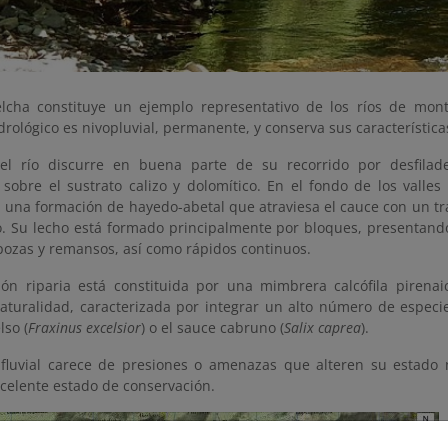
elcha constituye un ejemplo representativo de los ríos de mon
rológico es nivopluvial, permanente, y conserva sus característica
del río discurre en buena parte de su recorrido por desfila
sobre el sustrato calizo y dolomítico. En el fondo de los valles
s, una formación de hayedo-abetal que atraviesa el cauce con un t
o. Su lecho está formado principalmente por bloques, presentando
 pozas y remansos, así como rápidos continuos.
ión riparia está constituida por una mimbrera calcófila pirenai
aturalidad, caracterizada por integrar un alto número de especi
lso (
Fraxinus excelsior
) o el sauce cabruno (
Salix caprea
).
 fluvial carece de presiones o amenazas que alteren su estado
xcelente estado de conservación.