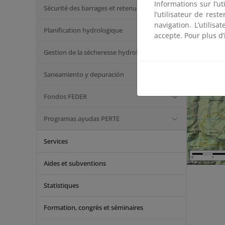
Informations sur l’ut
Sécurité des barrages et retenues
l’utilisateur de res
navigation. L’utilisa
Planification hydrologique
accepte. Pour plus d’
Gestion de la sécheresse hydrologique
Saneamiento y depuración
Fondos FEDER
Programas ayudas PERTE
Services
Aides et subventions
Statistiques
Formation, congrès et séminaires