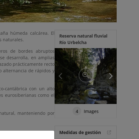
taña húmeda calcárea. El
Reserva natural fluvial
s naturales.
Río Urbelcha
deros de bordes abruptos
 se desarrolla, en amplias
razado prácticamente recto
 alternancia de rápidos y
co-cantábrica con un alto
es eurosiberianas como el
4
Images
 natural, manteniendo por
Medidas de gestión