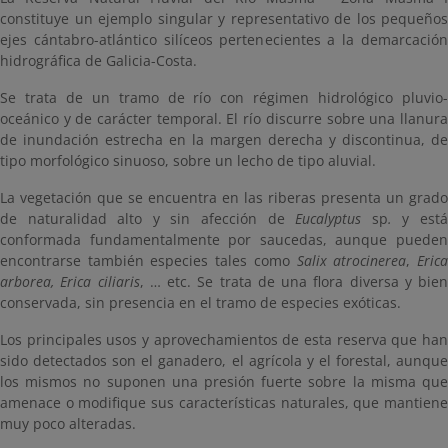
constituye un ejemplo singular y representativo de los pequeños
ejes cántabro-atlántico silíceos pertenecientes a la demarcación
hidrográfica de Galicia-Costa.
Se trata de un tramo de río con régimen hidrológico pluvio-
oceánico y de carácter temporal. El río discurre sobre una llanura
de inundación estrecha en la margen derecha y discontinua, de
tipo morfológico sinuoso, sobre un lecho de tipo aluvial.
La vegetación que se encuentra en las riberas presenta un grado
de naturalidad alto y sin afección de
Eucalyptus
sp
.
y est
conformada fundamentalmente por saucedas, aunque pueden
encontrarse también especies tales como
Salix atrocinerea
,
Eric
arborea, Erica ciliaris
, … etc. Se trata de una flora diversa y bien
conservada, sin presencia en el tramo de especies exóticas.
Los principales usos y aprovechamientos de esta reserva que han
sido detectados son el ganadero, el agrícola y el forestal, aunque
los mismos no suponen una presión fuerte sobre la misma que
amenace o modifique sus características naturales, que mantiene
muy poco alteradas.