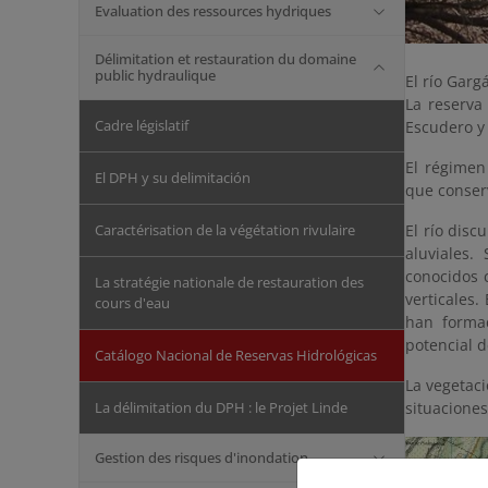
Evaluation des ressources hydriques
Délimitation et restauration du domaine
public hydraulique
El río Garg
La reserva
Cadre législatif
Escudero y
El régimen
El DPH y su delimitación
que conserv
Caractérisation de la végétation rivulaire
El río disc
aluviales.
conocidos 
La stratégie nationale de restauration des
verticales.
cours d'eau
han forma
potencial d
Catálogo Nacional de Reservas Hidrológicas
La vegetaci
La délimitation du DPH : le Projet Linde
situaciones
Gestion des risques d'inondation