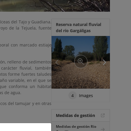
líceas del Tajo y Guadiana.
Reserva natural fluvial
royo de la Tejuela, fuente
del río Gargáligas
poral con marcado estiaje
ión, relleno de sedimentos
arácter fluvial, también
ntos forme fuertes taludes
año variable, en el que se
que conforma un hábitat
as de agua.
4
Images
cos del tamujar y en otras
Medidas de gestión
Medidas de gestión Río