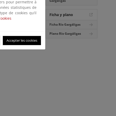
Gargáligas
tiers pour permettre à
nnées statistiques de
 type de cookies qu’il
Ficha y plano
Cookies
Ficha Río Gargáligas
Plano Río Gargáligas
Accepter les cookies