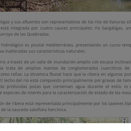
áligas y sus afluentes son representativos de los ríos de llanuras si
 está integrada por cuatro cauces principales: río Gargáligas, ar
 arroyo de las Quebradas.
 hidrológico es pluvial mediterráneo, presentando un curso tem
a inalteradas sus características naturales.
urre a través de un valle de inundación amplio con escasa inclinac
 Se trata de amplios mantos de conglomerados cuarcíticos de c
como rañas. La dinámica fluvial hace que la ribera en algunos pu
 El lecho del río está compuesto principalmente por gravas de tam
do profundas pozas que conservan agua durante el estío, lo 
e especies de interés para la caracterización de estado de las mas
ón de ribera está representada principalmente por los taxones típi
 de la sauceda salvifolia hercínica.