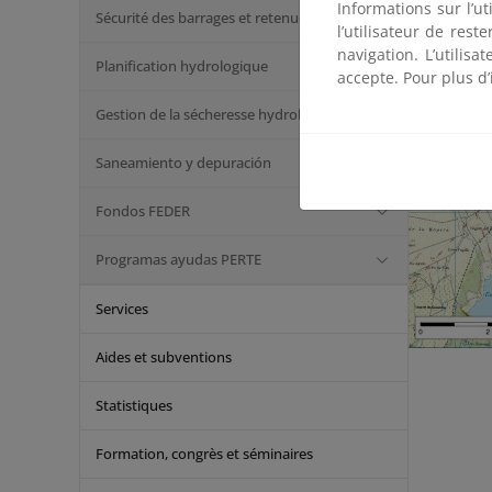
Informations sur l’ut
Sécurité des barrages et retenues
l’utilisateur de res
navigation. L’utilisa
Planification hydrologique
accepte. Pour plus d’
Gestion de la sécheresse hydrologique
Saneamiento y depuración
Fondos FEDER
Programas ayudas PERTE
Services
Aides et subventions
Statistiques
Formation, congrès et séminaires