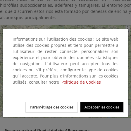
hidrófilas sudoccidentales, adelfares y tamujares. El entorno por
el que discurren estos ríos está formado por dehesas de encina y
alcornoque, principalmente.
Informations sur l’utilisation des cookies : Ce site web
utilise des cookies propres et tiers pour permettre à
l’utilisateur de rester connecté, personnaliser son
expérience et pour obtenir des données statistiques
de navigation. L’utilisateur peut accepter tous les
cookies ou, s’il préfère, configurer le type de cookies
qu’il accepte. Pour plus d’informations sur les cookies
utilisés, consulter notre
Politique de Cookies
Paramétrage des cookies
Accepter les cookies
Reserva natural fluvial del río Albarragena