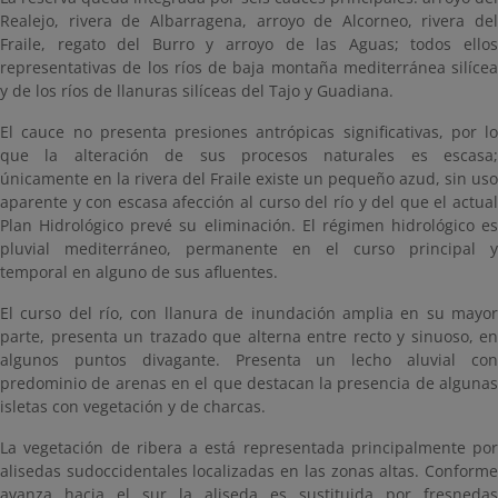
Realejo, rivera de Albarragena, arroyo de Alcorneo, rivera del
Fraile, regato del Burro y arroyo de las Aguas; todos ellos
representativas de los ríos de baja montaña mediterránea silícea
y de los ríos de llanuras silíceas del Tajo y Guadiana.
El cauce no presenta presiones antrópicas significativas, por lo
que la alteración de sus procesos naturales es escasa;
únicamente en la rivera del Fraile existe un pequeño azud, sin uso
aparente y con escasa afección al curso del río y del que el actual
Plan Hidrológico prevé su eliminación. El régimen hidrológico es
pluvial mediterráneo, permanente en el curso principal y
temporal en alguno de sus afluentes.
El curso del río, con llanura de inundación amplia en su mayor
parte, presenta un trazado que alterna entre recto y sinuoso, en
algunos puntos divagante. Presenta un lecho aluvial con
predominio de arenas en el que destacan la presencia de algunas
isletas con vegetación y de charcas.
La vegetación de ribera a está representada principalmente por
alisedas sudoccidentales localizadas en las zonas altas. Conforme
avanza hacia el sur la aliseda es sustituida por fresnedas