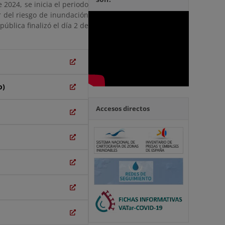
 2024, se inicia el periodo
r del riesgo de inundación
ública finalizó el día 2 de
o)
Accesos directos