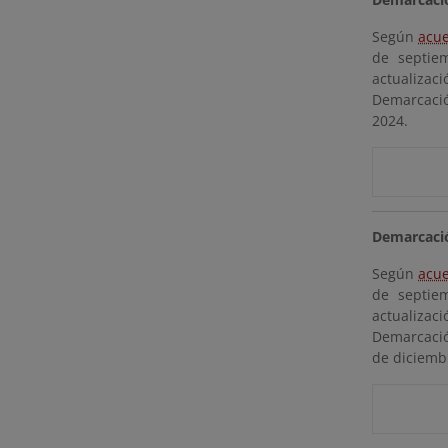
Según
acue
de septie
actualizaci
Demarcación
2024.
Demarcació
Según
acue
de septie
actualizaci
Demarcació
de diciemb