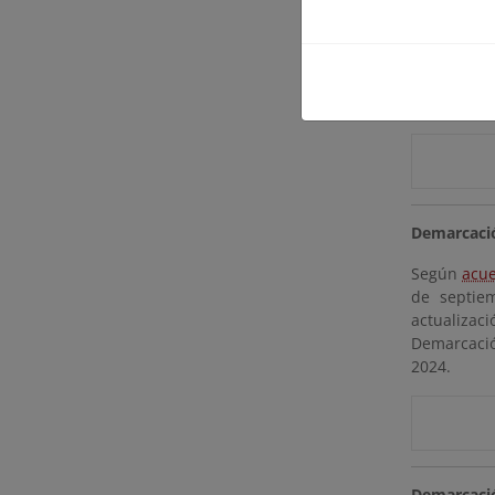
Según
Res
septiembre
preliminar
ámbito de l
Demarcació
Según
acue
de septie
actualizaci
Demarcació
2024.
Demarcació