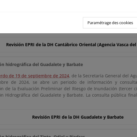
olución del Director General de la Agencia Vasca del Agua
, 
 de 2024, se inicia la consulta pública de la revisión y actua
 del riesgo de inundación de la Demarcación Hidrográfica del C
Paramétrage des cookies
as cuencas internas del País Vasco. La consulta pública finalizó el
Revisión EPRI de la DH Cantábrico Oriental (Agencia Vasca del
n hidrográfica del Guadalete y Barbate
rdo de 19 de septiembre de 2024
, de la Secretaría General del A
mbre de 2024, se abre un periodo de información y consulta 
ón de la Evaluación Preliminar del Riesgo de Inundación (tercer ci
n Hidrográfica del Guadalete y Barbate. La consulta pública fina
Revisión EPRI de la DH Guadalete y Barbate
n hidrográfica del Tinto, Odiel y Piedras