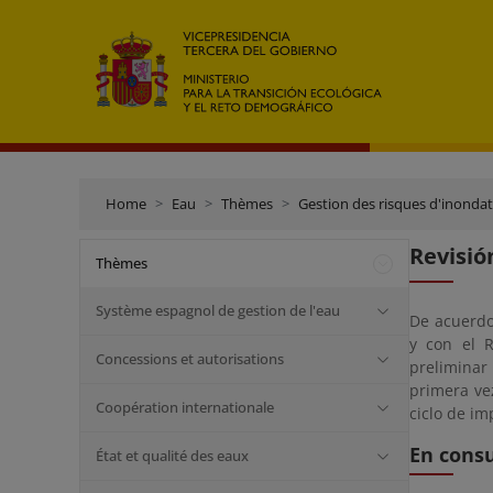
Home
Eau
Thèmes
Gestion des risques d'inonda
Revisió
Thèmes
Système espagnol de gestion de l'eau
De acuerdo 
y con el R
Concessions et autorisations
preliminar
primera vez
Coopération internationale
ciclo de im
En consu
État et qualité des eaux