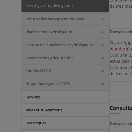
Investigación y divulgación
de tres mes
Sécurité des barrages et retenues
Demarcació
Planification hydrologique
Según
Anu
Gestion de la sécheresse hydrologique
inundación 
Cataluña (
Saneamiento y depuración
actualizac
Cataluña (
Fondos FEDER
de tres mes
Programas ayudas PERTE
Services
Consulta
Aides et subventions
Statistiques
Demarcacio