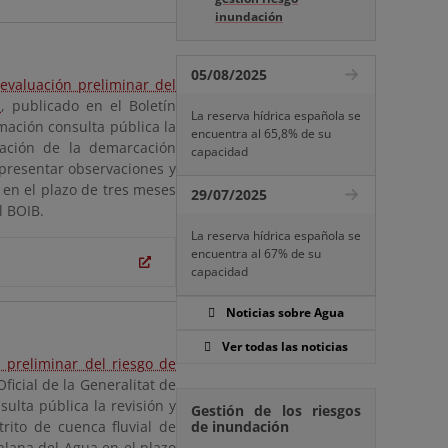
inundación
05/08/2025
 evaluación preliminar del
s
, publicado en el Boletín
La reserva hídrica española se
rmación consulta pública la
encuentra al 65,8% de su
dación de la demarcación
capacidad
 presentar observaciones y
 en el plazo de tres meses
29/07/2025
l BOIB.
La reserva hídrica española se
encuentra al 67% de su
capacidad
Noticias sobre Agua
Ver todas las noticias
 preliminar del riesgo de
Oficial de la Generalitat de
lta pública la revisión y
Gestión de los riesgos
trito de cuenca fluvial de
de inundación
alana del Agua en el plazo