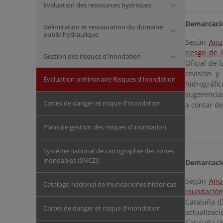
Evaluation des ressources hydriques
Demarcació
Délimitation et restauration du domaine
public hydraulique
Según
Anu
riesgo de 
Gestion des risques d'inondation
Oficial de 
revisión y
Évaluation préliminaire Risques d'inondation
hidrográfic
sugerencias
Cartes de danger et risque d'inondation
a contar de
Plans de gestion des risques d'inondation
Système national de cartographie des zones
inondables (SNCZI)
Demarcació
Según
Anu
Catálogo nacional de inundaciones históricas
inundación 
Cataluña (
Cartes de danger et risque d'inondation
actualizac
Cataluña (