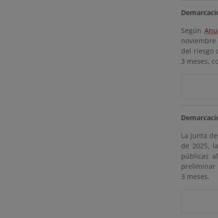
Demarcació
Según
Anu
noviembre d
del riesgo 
3 meses, co
Demarcació
La Junta d
de 2025, l
públicas a
preliminar
3 meses.