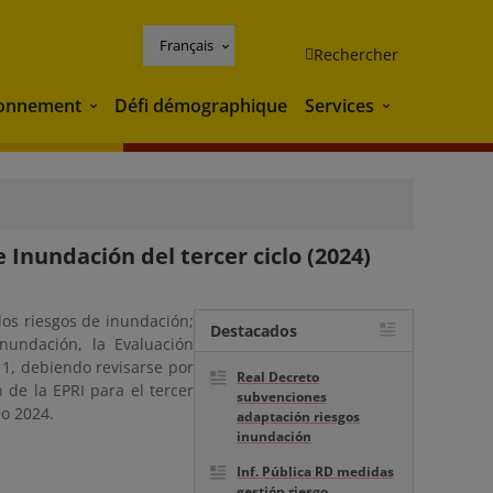
Français
Rechercher
ronnement
Défi démographique
Services
Environnement
Services
 Inundación del tercer ciclo (2024)
 los riesgos de inundación;
Destacados
nundación, la Evaluación
11, debiendo revisarse por
Real Decreto
 de la EPRI para el tercer
subvenciones
ño 2024.
adaptación riesgos
inundación
Inf. Pública RD medidas
gestión riesgo