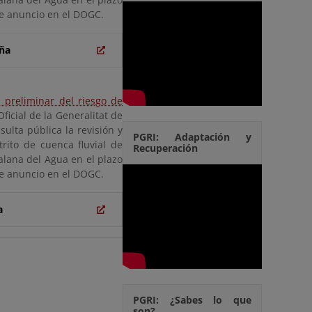
te anuncio en el DOGC.
uña
 preliminar del riesgo de
Oficial de la Generalitat de
lta pública la revisión y
PGRI: Adaptación y
trito de cuenca fluvial de
Recuperación
alana del Agua en el plazo
te anuncio en el DOGC.
a
PGRI: ¿Sabes lo que
son?