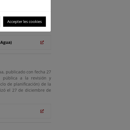
publicada con fecha 2 de
lización de la evaluación
antábrico Oriental, en el
Accepter les cookies
 2 de diciembre de 2024.
 Agua)
gua, publicado con fecha 27
pública a la revisión y
clo de planificación) de la
lizó el 27 de diciembre de