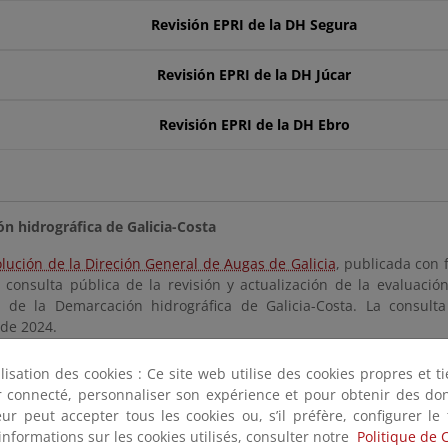
Revisión EPRI de la DH Segura
Revisión EPRI de la DH Júcar
Revisión EPRI de la DH Ebro
n hidrográfica de Galicia-Costa
lución de la Direción General de Augas de Galicia
, publicada con 
a consulta pública de la revisión y actualización de la evaluació
 de la Demarcación hidrográfica de Galicia-Costa. La consulta
de 2024.
ilisation des cookies : Ce site web utilise des cookies propres et 
Revisión EPRI de la DH Galicia-Costa
ter connecté, personnaliser son expérience et pour obtenir des do
teur peut accepter tous les cookies ou, s’il préfère, configurer le
informations sur les cookies utilisés, consulter notre
Politique de 
n hidrográfica del Cantábrico Oriental (Agencia Vasca del Agua)