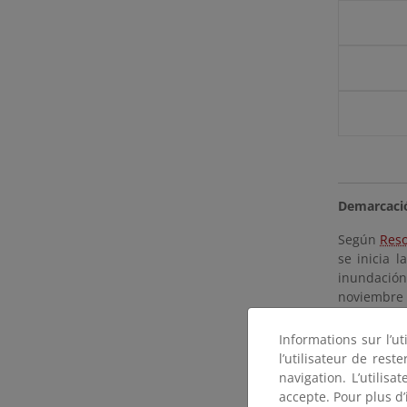
Demarcació
Según
Reso
se inicia l
inundación
noviembre 
Informations sur l’ut
l’utilisateur de res
navigation. L’utilisa
accepte. Pour plus d’
Demarcació