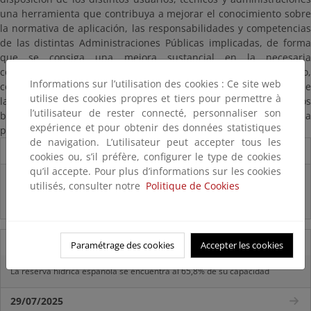
una herramienta que contribuya a mejorar el conocimiento sobre
la normativa de aplicación, las responsabilidades y competencias
de las distintas Administraciones Públicas implicadas, de forma
que se consiga una mejora sustancial en la necesaria
coordinación entre ellas y la ciudadanía y, por otro lado,
Informations sur l’utilisation des cookies : Ce site web
contribuya a una mejora de la funcionalidad y calidad técnica de
utilise des cookies propres et tiers pour permettre à
las actuaciones a ejecutar, de forma que se maximicen los
l’utilisateur de rester connecté, personnaliser son
beneficios obtenidos por las actuaciones en el marco de la
expérience et pour obtenir des données statistiques
planificación hidrológica y del medio ambiente en general.
de navigation. L’utilisateur peut accepter tous les
Destacados
cookies ou, s’il préfère, configurer le type de cookies
qu’il accepte. Pour plus d’informations sur les cookies
Real Decreto subvenciones adaptación riesgos inundación
utilisés, consulter notre
Politique de Cookies
Inf. Pública RD medidas gestión riesgo inundación
05/08/2025
Paramétrage des cookies
Accepter les cookies
La reserva hídrica española se encuentra al 65,8% de su capacidad
29/07/2025