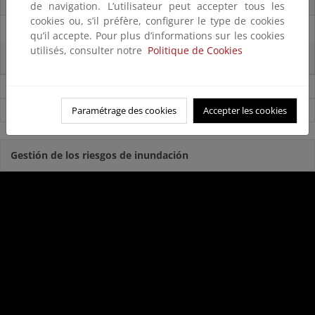
de navigation. L’utilisateur peut accepter tous les
cookies ou, s’il préfère, configurer le type de cookies
29/07/2025
qu’il accepte. Pour plus d’informations sur les cookies
utilisés, consulter notre
Politique de Cookies
La reserva hídrica española se encuentra al 67% de su capacidad
Noticias sobre Agua
Paramétrage des cookies
Accepter les cookies
Ver todas las noticias
Gestión de los riesgos de inundación