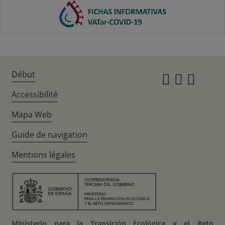
Début
Instagr
Twitte
Fac
Accessibilité
Mapa Web
Guide de navigation
Mentions légales
Ministerio para la Transición Ecológica y el Reto