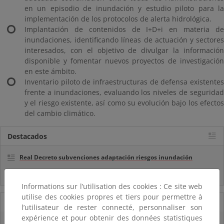
en un episodio de inundación y estudio piloto para la
implementación de los protocolos de alerta hidrológica.
Implantación de contenidos de I+D+i en materia de
inundaciones, identificando líneas de actuación y sectores
interesados, con el objetivo de divulgar la información
disponible y fomentar nuevos proyectos de investigación
en este ámbito.
Inventario piloto de infraestructuras de defensa existentes
frente a inundaciones, evaluando los niveles de seguridad
y el riesgo existente, así como su evolución bajo los efectos
del cambio climático.
Destacados
Real Decreto subvenciones adaptación riesgos inundación
Inf. Pública RD medidas gestión riesgo inundación
Informations sur l’utilisation des cookies : Ce site web
utilise des cookies propres et tiers pour permettre à
05/08/2025
l’utilisateur de rester connecté, personnaliser son
expérience et pour obtenir des données statistiques
La reserva hídrica española se encuentra al 65,8% de su capacidad