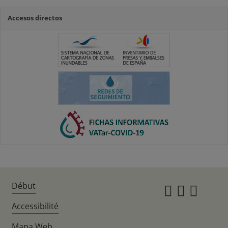
Accesos directos
Début
Instagr
Twitte
Fac
Accessibilité
Mapa Web