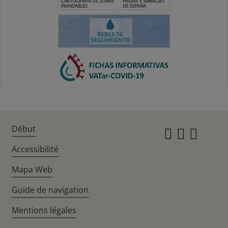
Début
Instagr
Twitte
Fac
Accessibilité
Mapa Web
Guide de navigation
Mentions légales