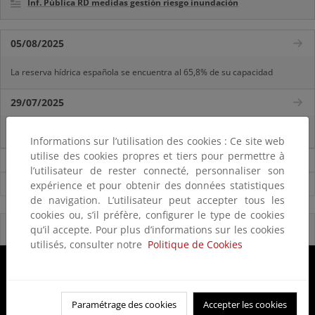
Inf. Pública RD medidas gestión riesgo inundación
05/08/2025
La reserva hídrica española se encuentra al 65,8% de su capacidad
29/07/2025
La reserva hídrica española se encuentra al 67% de su capacidad
Informations sur l’utilisation des cookies : Ce site web
utilise des cookies propres et tiers pour permettre à
Noticias sobre Agua
l’utilisateur de rester connecté, personnaliser son
Ver todas las noticias
expérience et pour obtenir des données statistiques
de navigation. L’utilisateur peut accepter tous les
cookies ou, s’il préfère, configurer le type de cookies
Reservas Naturales Fluviales 2020
qu’il accepte. Pour plus d’informations sur les cookies
utilisés, consulter notre
Politique de Cookies
Paramétrage des cookies
Accepter les cookies