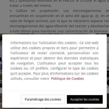
etc.), quedando retenidos en el reactor al circular el agua a
tratar a través del mismo.
o Cultivo en suspensión: Los microorganismos se
encuentran en suspensión en el seno del agua (p. ej. en el
caso de fangos activos), por lo que es necesario separar los
microorganismos del agua efluente del reactor y devolverlos
a este último para mantener una concentración de biomasa
Informations sur l’utilisation des cookies : Ce site web
utilise des cookies propres et tiers pour permettre à
l’utilisateur de rester connecté, personnaliser son
expérience et pour obtenir des données statistiques
de navigation. L’utilisateur peut accepter tous les
cookies ou, s’il préfère, configurer le type de cookies
qu’il accepte. Pour plus d’informations sur les cookies
utilisés, consulter notre
Politique de Cookies
Paramétrage des cookies
Accepter les cookies