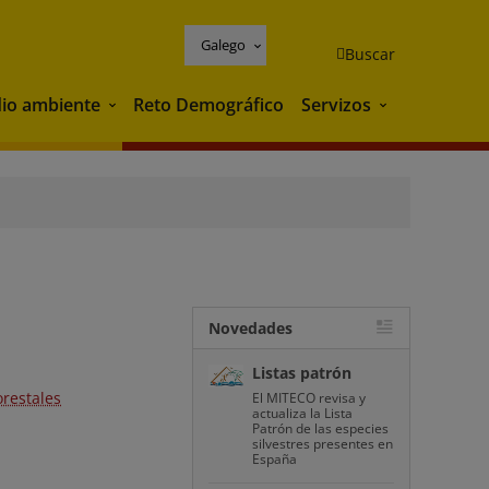
Galego
Buscar
io ambiente
Reto Demográfico
Servizos
Medio ambiente
Servizos
Novedades
Listas patrón
orestales
El MITECO revisa y
actualiza la Lista
Patrón de las especies
silvestres presentes en
España