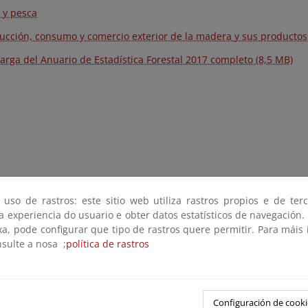
 y pesca
ucción, consumo y comercio exterior de la madera y sus productos
arga del Anuario de Estadística Forestal 2017 completo (8,5 MB)
 uso de rastros: este sitio web utiliza rastros propios e de ter
 a experiencia do usuario e obter datos estatísticos de navegación.
xa, pode configurar que tipo de rastros quere permitir. Para máis
nsulte a nosa ;
política de rastros
Configuración de cooki