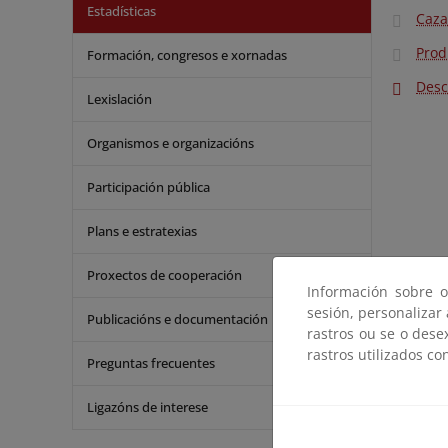
Estadísticas
Caza
Prod
Formación, congresos e xornadas
Desc
Lexislación
Organismos e organizacións
Participación pública
Plans e estratexias
Proxectos de cooperación
Información sobre o
sesión, personalizar
Publicacións e documentación
rastros ou se o dese
rastros utilizados co
Preguntas frecuentes
Ligazóns de interese