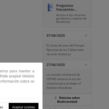
Preguntas
frecuentes...
Acceso a los recursos
genéticos y reparto de
beneficios
07/08/2025
El censo de aves del Parque
Nacional de las Tablas bate
récords históricos
27/06/2025
ceiros para manter a
La reunión ministerial de
 Pode aceptar tódolos
OSPAR refuerza la acción
 información sobre os
conjunta para proteger el
Atlántico Nordeste
Noticias sobre
Biodiversidad
es
Aceptar cookies