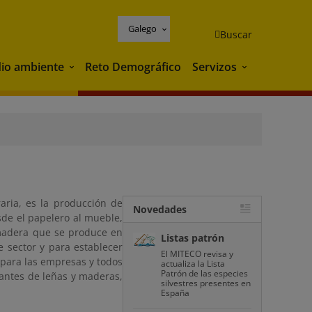
Galego
Buscar
io ambiente
Reto Demográfico
Servizos
Medio ambiente
Servizos
aria, es la producción de
Novedades
sde el papelero al mueble,
 madera que se produce en
Listas patrón
e sector y para establecer
El MITECO revisa y
 para las empresas y todos
actualiza la Lista
Patrón de las especies
tantes de leñas y maderas,
silvestres presentes en
España