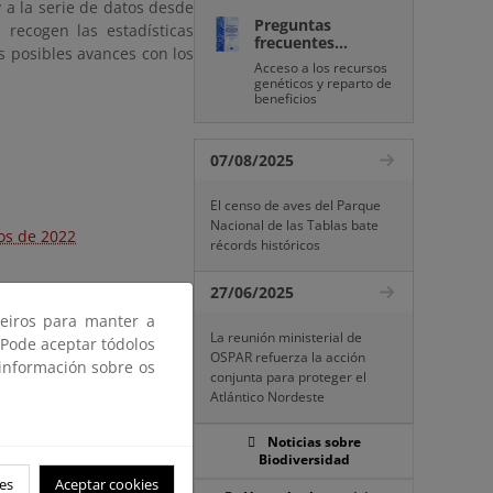
 a la serie de datos desde
Preguntas
 recogen las estadísticas
frecuentes...
os posibles avances con los
Acceso a los recursos
genéticos y reparto de
beneficios
07/08/2025
El censo de aves del Parque
Nacional de las Tablas bate
s de 2022
récords históricos
27/06/2025
ceiros para manter a
La reunión ministerial de
 Pode aceptar tódolos
OSPAR refuerza la acción
 información sobre os
conjunta para proteger el
Atlántico Nordeste
Noticias sobre
Biodiversidad
es
Aceptar cookies