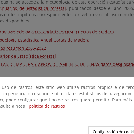
página se accede a la metodología de esta operación estadística y
Anuarios de estadística forestal
, publicados desde el año 2005,
s en los capítulos correspondientes a nivel provincial, así como l
os disponibles.
orme Metodológico Estandarizado (IME) Cortas de Madera
odología Estadística Anual Cortas de Madera
las resumen 2005-2022
rios de Estadística Forestal
TAS DE MADERA Y APROVECHAMIENTO DE LEÑAS datos desglosado
 uso de rastros: este sitio web utiliza rastros propios e de ter
 a experiencia do usuario e obter datos estatísticos de navegación.
xa, pode configurar que tipo de rastros quere permitir. Para máis
nsulte a nosa ;
política de rastros
Configuración de cooki