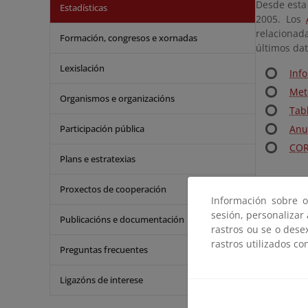
Desde esta 
Estadísticas
2005. Los
relacionada
Formación, congresos e xornadas
últimos dat
Lexislación
Inf
Met
Organismos e organizacións
Tab
Participación pública
Anua
COR
Plans e estratexias
Proxectos de cooperación
Información sobre o
sesión, personalizar
Publicacións e documentación
rastros ou se o dese
rastros utilizados co
Preguntas frecuentes
Ligazóns de interese