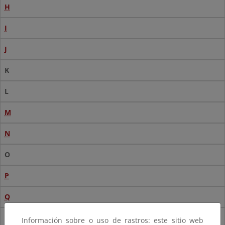
H
I
J
K
L
M
N
O
P
Q
R
Información sobre o uso de rastros: este sitio web