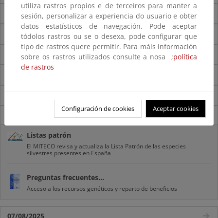
utiliza rastros propios e de terceiros para manter a
S
sesión, personalizar a experiencia do usuario e obter
datos estatísticos de navegación. Pode aceptar
T
tódolos rastros ou se o desexa, pode configurar que
tipo de rastros quere permitir. Para máis información
U
sobre os rastros utilizados consulte a nosa ;
política
de rastros
V
Z
Configuración de cookies
Aceptar cookies
Novedades
Listas patrón
El MITECO revisa y actualiza la Lista Patrón de las especies
silvestres presentes en España
Preguntas frecuentes...
Acceso a los recursos genéticos y reparto de beneficios
07/08/2025