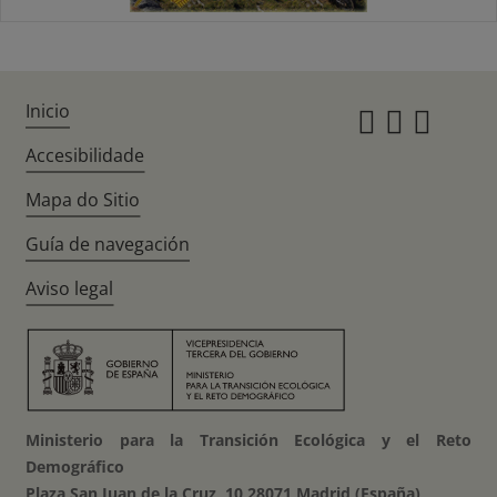
Inicio
Instagr
Twitte
Fac
Accesibilidade
Mapa do Sitio
Guía de navegación
Aviso legal
Ministerio para la Transición Ecológica y el Reto
Demográfico
Plaza San Juan de la Cruz, 10 28071 Madrid (España)