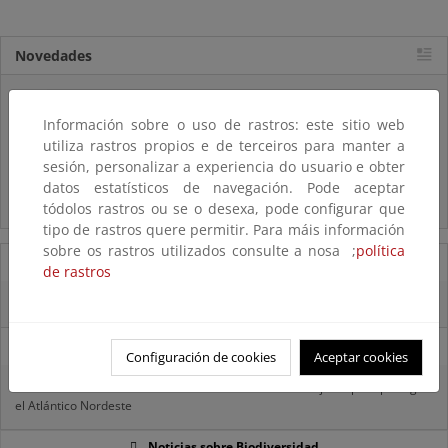
Novedades
Listas patrón
El MITECO revisa y actualiza la Lista Patrón de las especies
Información sobre o uso de rastros: este sitio web
silvestres presentes en España
utiliza rastros propios e de terceiros para manter a
sesión, personalizar a experiencia do usuario e obter
Preguntas frecuentes...
datos estatísticos de navegación. Pode aceptar
Acceso a los recursos genéticos y reparto de beneficios
tódolos rastros ou se o desexa, pode configurar que
tipo de rastros quere permitir. Para máis información
sobre os rastros utilizados consulte a nosa ;
política
07/08/2025
de rastros
El censo de aves del Parque Nacional de las Tablas bate récords históricos
27/06/2025
Configuración de cookies
Aceptar cookies
La reunión ministerial de OSPAR refuerza la acción conjunta para proteger
el Atlántico Nordeste
Noticias sobre Biodiversidad