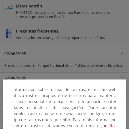
Listas patrón
El MITECO revisa y actualiza la Lista Patrón de las especies
silvestres presentes en España
Preguntas frecuentes...
Acceso a los recursos genéticos y reparto de beneficios
07/08/2025
El censo de aves del Parque Nacional de las Tablas bate récords históricos
27/06/2025
Información sobre o uso de rastros: este sitio web
La reunión ministerial de OSPAR refuerza la acción conjunta para proteger
el Atlántico Nordeste
utiliza rastros propios e de terceiros para manter a
sesión, personalizar a experiencia do usuario e obter
Noticias sobre Biodiversidad
datos estatísticos de navegación. Pode aceptar
tódolos rastros ou se o desexa, pode configurar que
Ver todas las noticias
tipo de rastros quere permitir. Para máis información
sobre os rastros utilizados consulte a nosa ;
política