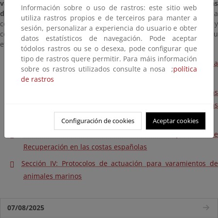
varamientos y Recuperación de Mamíferos y Tortugas Marinas
Información sobre o uso de rastros: este sitio web
de las aguas Españolas
” (mayo 2000), sienta las bases para un
utiliza rastros propios e de terceiros para manter a
cooperación coordinada que permita fomentar la investigación y
sesión, personalizar a experiencia do usuario e obter
conservación de los mamíferos y tortugas marinas aumentando su
datos estatísticos de navegación. Pode aceptar
eficacia y facilitando su aprovechamiento en el ámbito político:
tódolos rastros ou se o desexa, pode configurar que
tipo de rastros quere permitir. Para máis información
Sección I: Introducción, objetivos y legislación respecto a la
sobre os rastros utilizados consulte a nosa ;
política
conservación de cetáceos y tortugas marinas
de rastros
Sección II: Protocolos de recogida de información para las
actividades de avistamientos de cetáceos y de tortugas
marinas
Configuración de cookies
Aceptar cookies
Sección III: Redes de asistencia a varamientos y Centros de
Recuperación en las costas españolas
Sección IV: Protocolos de actuación para varamientos de
animales marinos
07/08/2025