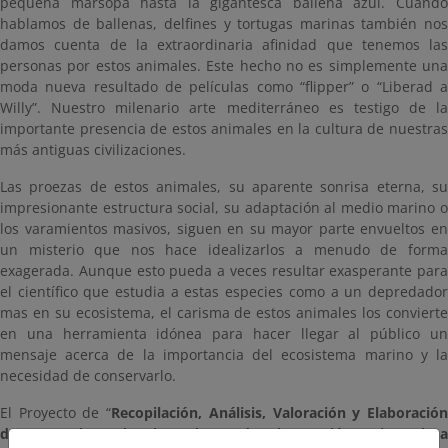
pequeña marsopa hasta la gigantesca ballena azul. Cuando
hablamos de ballenas, delfines y tortugas marinas también nos
damos cuenta de la extraordinaria afinidad que tenemos las
personas por estos animales. Este hecho no es simplemente una
moda nueva resultado de películas como “flipper” o “Liberad a
Willy”. Nuestro milenario arte mediterráneo es testigo de la
importante presencia de estos animales en la cultura de nuestras
más antiguas civilizaciones.
Las proezas de estos animales, su aparente sonrisa eterna, su
impresionante estructura social, su adaptación al medio marino o
los varamientos masivos, siguen en su mayor parte envueltos en
un misterio que nos hace idealizarlos a menudo de forma
exagerada. Aunque esto pueda a veces resultar exasperante para
el científico que estudia a estas especies como a un depredador
mas en su ecosistema, el carisma de estos animales los convierte
en una herramienta idónea para hacer llegar al público un
mensaje acerca de la importancia del ecosistema marino y la
necesidad de conservarlo.
El Proyecto de “
Recopilación, Análisis, Valoración y Elaboració
de Protocolos sobre las Labores de Observación, Asistencia a