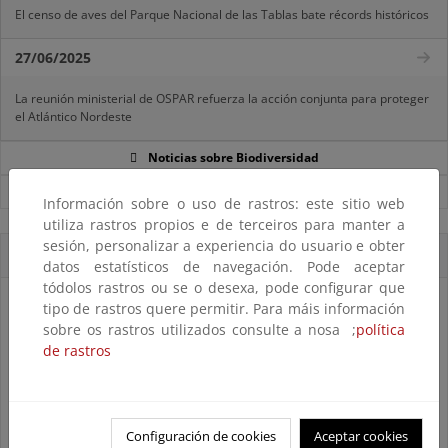
El censo de aves del Parque Nacional de las Tablas bate récords históricos
27/06/2025
La reunión ministerial de OSPAR refuerza la acción conjunta para proteger
el Atlántico Nordeste
Noticias sobre Biodiversidad
Ver todas las noticias
Información sobre o uso de rastros: este sitio web
utiliza rastros propios e de terceiros para manter a
sesión, personalizar a experiencia do usuario e obter
Accesos directos
datos estatísticos de navegación. Pode aceptar
tódolos rastros ou se o desexa, pode configurar que
tipo de rastros quere permitir. Para máis información
sobre os rastros utilizados consulte a nosa ;
política
de rastros
Configuración de cookies
Aceptar cookies