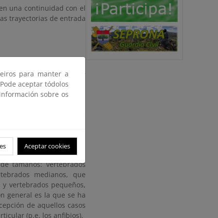
ten una continuidad con el
as trayectorias de entrada
ectoras estará en función
ceiros para manter a
uchos diseños deben ser
 Pode aceptar tódolos
cimiento de la composición
 información sobre os
 dominios vitales, áreas
un nivel muy general los
omunidades del entorno de
mental, puesto que las
es
Aceptar cookies
de esta característica del
s de tamaños: vertebrados
rtebrados medianos, que
, y vertebrados pequeños,
ión general es la que se ha
xcepción de aquellos casos
cular (p.e. los anfibios).