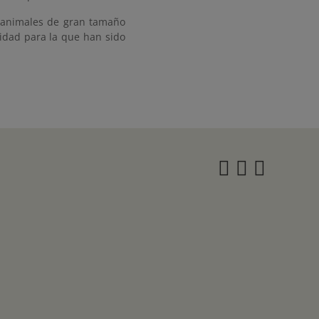
a animales de gran tamaño
lidad para la que han sido
Instagra
Twitter
Face