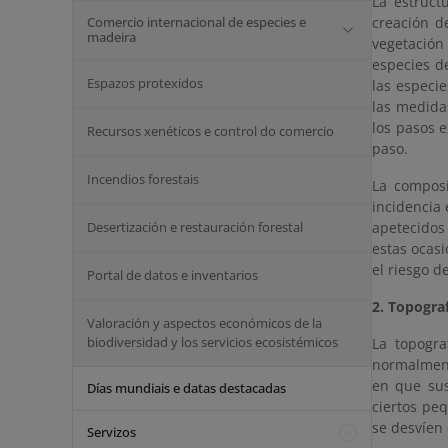
La estruct
Comercio internacional de especies e
creación d
madeira
vegetación
especies de
Espazos protexidos
las especie
las medida
los pasos e
Recursos xenéticos e control do comercio
paso.
Incendios forestais
La composi
incidencia
Desertización e restauración forestal
apetecidos
estas ocas
el riesgo d
Portal de datos e inventarios
2. Topogra
Valoración y aspectos económicos de la
biodiversidad y los servicios ecosistémicos
La topogra
normalment
en que sus
Días mundiais e datas destacadas
ciertos pe
se desvíen 
Servizos