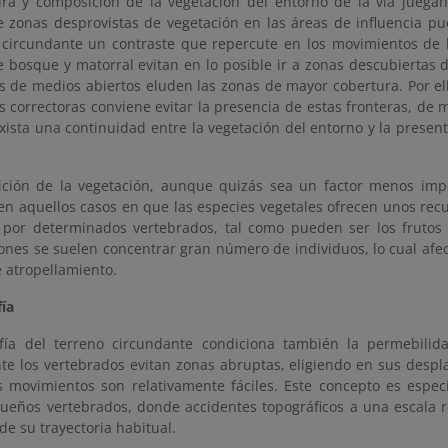
ura y composición de la vegetación del entorno de la vía juega
e zonas desprovistas de vegetación en las áreas de influencia pu
 circundante un contraste que repercute en los movimientos de 
 bosque y matorral evitan en lo posible ir a zonas descubiertas d
s de medios abiertos eluden las zonas de mayor cobertura. Por ell
s correctoras conviene evitar la presencia de estas fronteras, de
xista una continuidad entre la vegetación del entorno y la present
ción de la vegetación, aunque quizás sea un factor menos imp
 en aquellos casos en que las especies vegetales ofrecen unos rec
 por determinados vertebrados, tal como pueden ser los frutos 
iones se suelen concentrar gran número de individuos, lo cual afe
e atropellamiento.
fía
fía del terreno circundante condiciona también la permebilid
e los vertebrados evitan zonas abruptas, eligiendo en sus despl
 movimientos son relativamente fáciles. Este concepto es espe
queños vertebrados, donde accidentes topográficos a una escala
de su trayectoria habitual.