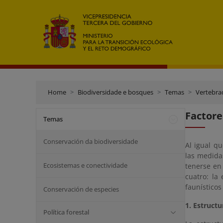
Home
Biodiversidade e bosques
Temas
Vertebra
Factore
Temas
Conservación da biodiversidade
Al igual q
las medidas
Ecosistemas e conectividade
tenerse en
cuatro: la
faunístico
Conservación de especies
1. Estruct
Política forestal