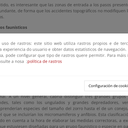
ntido, es interesante que las zonas de entrada a los pasos presen
cundante, de forma que los accidentes topográficos no modifiquen l
os.
os faunísticos
omentado con anterioridad que la efectividad de las medidas corr
 uso de rastros: este sitio web utiliza rastros propios e de ter
upos faunísticos a que estén enfocadas, de tal manera que m
 a experiencia do usuario e obter datos estatísticos de navegación.
s o responder a grandes grupos. Esto obliga a tener un buen cono
xa, pode configurar que tipo de rastros quere permitir. Para máis
 de las zonas circundantes y de su comportamiento en cuanto a
nsulte a nosa ;
política de rastros
s de campeo, rutas de desplazamiento más habituales, etc. A 
tos que se requieren sobre los vertebrados que componen las c
os siguientes:
año de la especie.
El tamaño de la especie resulta funda
Configuración de cooki
ensiones de los pasos y el coste de los mismos es función directa 
mal. A un nivel general, cabría distinguir tres grandes grupo
ndes, tales como los ungulados y grandes depredadores, ve
prenderían especies del tamaño del zorro hasta el de un conejo
l que se incluirían los micromamíferos y anfibios. Esta clasificac
ido en cuenta a la hora de elaborar las medidas correctoras, a e
ue estuviesen diseñadas para un grupo faunístico o especie en parti