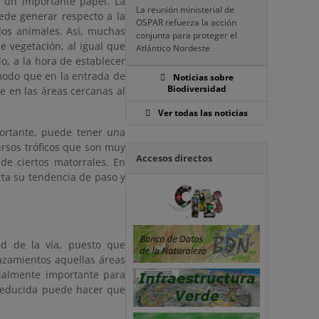
n un importante papel. La
La reunión ministerial de
ede generar respecto a la
OSPAR refuerza la acción
los animales. Así, muchas
conjunta para proteger el
e vegetación, al igual que
Atlántico Nordeste
o, a la hora de establecer
 modo que en la entrada de
Noticias sobre
Biodiversidad
e en las áreas cercanas al
Ver todas las noticias
ortante, puede tener una
ursos tróficos que son muy
Accesos directos
de ciertos matorrales. En
cta su tendencia de paso y
ad de la vía, puesto que
azamientos aquellas áreas
cialmente importante para
 reducida puede hacer que