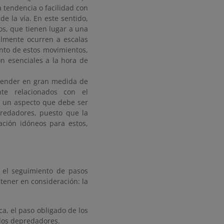
 tendencia o facilidad con
e la vía. En este sentido,
os, que tienen lugar a una
almente ocurren a escalas
ento de estos movimientos,
on esenciales a la hora de
epender en gran medida de
te relacionados con el
, un aspecto que debe ser
redadores, puesto que la
ación idóneos para estos,
 el seguimiento de pasos
tener en consideración: la
a, el paso obligado de los
 los depredadores.