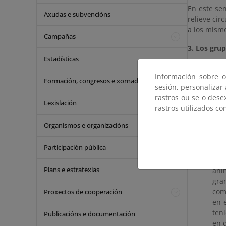
En este se
Axudas e subvencións
relieve cir
a los mism
Campañas
3. Los grup
Estadísticas
Ya se ha c
Información sobre o
de los gr
Formación, congresos e xornadas
sesión, personalizar
específico
rastros ou se o dese
faunística
Lexislación
rastros utilizados co
principale
conocimien
Organismos e organizacións
la vía son l
Participación pública
Tam
dim
Plans e estratexias
ani
gra
com
Proxectos de cooperación
en e
ten
Publicacións e documentación
en q