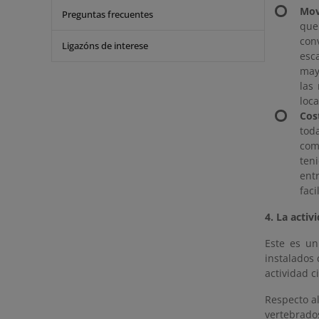
Mov
Preguntas frecuentes
que
con
Ligazóns de interese
esc
may
las
loca
Cos
tod
com
ten
ent
faci
4. La acti
Este es un
instalados 
actividad c
Respecto al
vertebrados