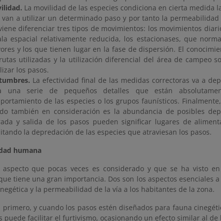
ilidad.
La movilidad de las especies condiciona en cierta medida la
 van a utilizar un determinado paso y por tanto la permeabilidad d
viene diferenciar tres tipos de movimientos: los movimientos diari
ala espacial relativamente reducida, los estacionases, que norm
ores y los que tienen lugar en la fase de dispersión. El conocimi
 rutas utilizadas y la utilización diferencial del área de campeo s
lizar los pasos.
tumbres.
La efectividad final de las medidas correctoras va a d
a una serie de pequeños detalles que están absolutamen
portamiento de las especies o los grupos faunísticos. Finalmente
ido también en consideración es la abundancia de posibles dep
rada y salida de los pasos pueden significar lugares de aliment
litando la depredación de las especies que atraviesan los pasos.
vidad humana
 aspecto que pocas veces es considerado y que se ha visto en
que tiene una gran importancia. Dos son los aspectos esenciales a 
inegética y la permeabilidad de la vía a los habitantes de la zona.
 primero, y cuando los pasos estén diseñados para fauna cinegétic
 puede facilitar el furtivismo, ocasionando un efecto similar al de