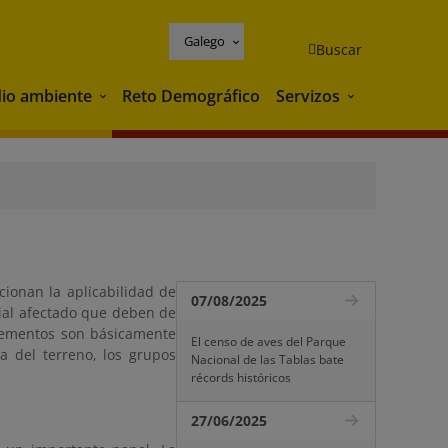
Galego
Buscar
io ambiente
Reto Demográfico
Servizos
Medio ambiente
Servizos
ionan la aplicabilidad de
07/08/2025
cial afectado que deben de
elementos son básicamente
El censo de aves del Parque
ía del terreno, los grupos
Nacional de las Tablas bate
récords históricos
27/06/2025