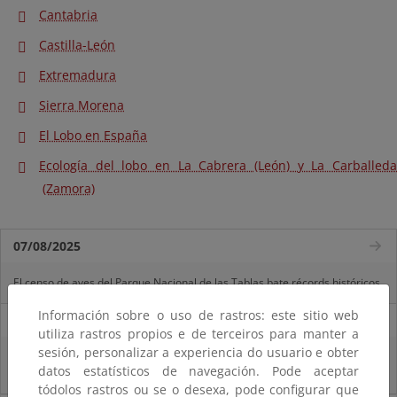
Cantabria
Castilla-León
Extremadura
Sierra Morena
El Lobo en España
Ecología del lobo en La Cabrera (León) y La Carballeda
(Zamora)
07/08/2025
El censo de aves del Parque Nacional de las Tablas bate récords históricos
Información sobre o uso de rastros: este sitio web
27/06/2025
utiliza rastros propios e de terceiros para manter a
sesión, personalizar a experiencia do usuario e obter
La reunión ministerial de OSPAR refuerza la acción conjunta para proteger
datos estatísticos de navegación. Pode aceptar
el Atlántico Nordeste
tódolos rastros ou se o desexa, pode configurar que