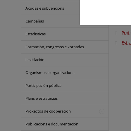
Deci
Axudas e subvencións
Marc
Campañas
Prog
Prot
Estadísticas
Estr
Formación, congresos e xornadas
Lexislación
Organismos e organizacións
Participación pública
Plans e estratexias
Proxectos de cooperación
Publicacións e documentación