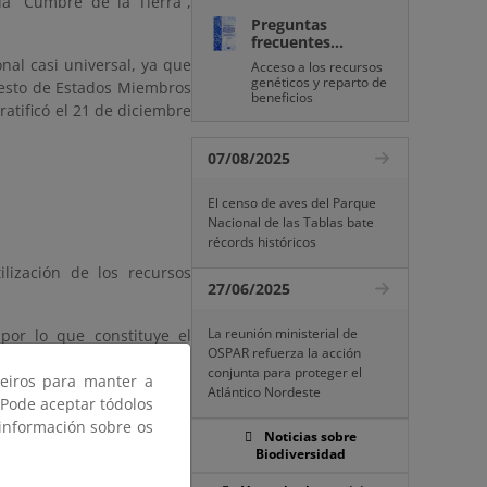
a “Cumbre de la Tierra”,
Preguntas
frecuentes...
nal casi universal, ya que
Acceso a los recursos
genéticos y reparto de
resto de Estados Miembros
beneficios
ratificó el 21 de diciembre
07/08/2025
El censo de aves del Parque
Nacional de las Tablas bate
récords históricos
ilización de los recursos
27/06/2025
La reunión ministerial de
por lo que constituye el
OSPAR refuerza la acción
idas para el logro de sus
conjunta para proteger el
ceiros para manter a
Atlántico Nordeste
 Pode aceptar tódolos
 información sobre os
Noticias sobre
Biodiversidad