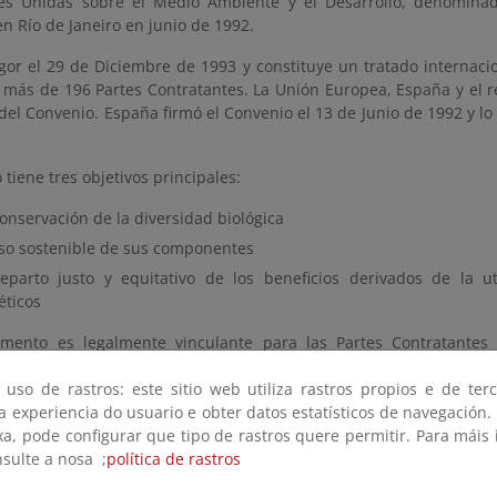
es Unidas sobre el Medio Ambiente y el Desarrollo, denominad
n Río de Janeiro en junio de 1992.
gor el 29 de Diciembre de 1993 y constituye un tratado internacio
 más de 196 Partes Contratantes. La Unión Europea, España y el 
del Convenio. España firmó el Convenio el 13 de Junio de 1992 y lo 
 tiene tres objetivos principales:
onservación de la diversidad biológica
uso sostenible de sus componentes
reparto justo y equitativo de los beneficios derivados de la ut
éticos
umento es legalmente vinculante para las Partes Contratantes 
y la base fundamental para el desarrollo de la normativa y med
 uso de rastros: este sitio web utiliza rastros propios e de ter
n España.
 a experiencia do usuario e obter datos estatísticos de navegación.
o del Convenio (2 MB)
xa, pode configurar que tipo de rastros quere permitir. Para máis
nsulte a nosa ;
política de rastros
 oficial del CBD