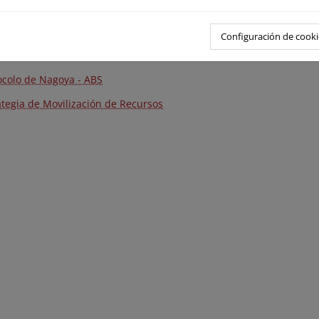
moquinta reunión de la Conferencia de las Partes
o mundial de la diversidad biológica Kunming-Montreal
Configuración de cooki
ramas de trabajo del Convenio sobre la Diversidad Biológica
ocolo de Nagoya - ABS
ategia de Movilización de Recursos