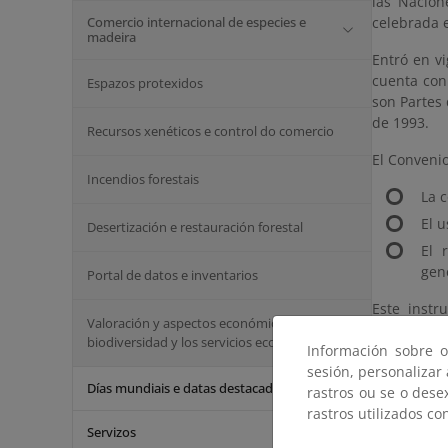
las Nacion
Comercio internacional de especies e
celebrada e
madeira
Entró en vi
cuenta con
Espazos protexidos
son Partes 
de 1993.
Recursos xenéticos e control do comercio
El Convenio
Incendios forestais
La c
El 
Desertización e restauración forestal
El 
gen
Portal de datos e inventarios
Este instr
Valoración y aspectos económicos de la
referente 
biodiversidad y los servicios ecosistémicos
Información sobre o
objetivos e
sesión, personalizar
Días mundiais e datas destacadas
Text
rastros ou se o dese
rastros utilizados co
Sitio
Servizos