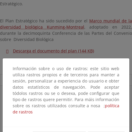
Estratégico.
El Plan Estratégico ha sido sucedido por el
Marco mundial de l
diversidad biológica Kunming-Montreal
, adoptado en 2022
durante la decimoquinta Conferencia de las Partes del Convenio
sobre Diversidad Biológica
Descarga el documento del plan (144 KB)
Descarga el documento divulgativo (689 KB)
Información sobre o uso de rastros: este sitio web
utiliza rastros propios e de terceiros para manter a
Novedades
sesión, personalizar a experiencia do usuario e obter
datos estatísticos de navegación. Pode aceptar
Listas patrón
tódolos rastros ou se o desexa, pode configurar que
El MITECO revisa y actualiza la Lista Patrón de las especies
tipo de rastros quere permitir. Para máis información
silvestres presentes en España
sobre os rastros utilizados consulte a nosa ;
política
de rastros
Preguntas frecuentes...
Acceso a los recursos genéticos y reparto de beneficios