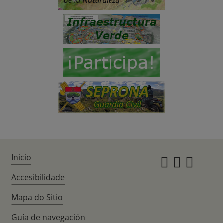
Inicio
Instagr
Twitte
Fac
Accesibilidade
Mapa do Sitio
Guía de navegación