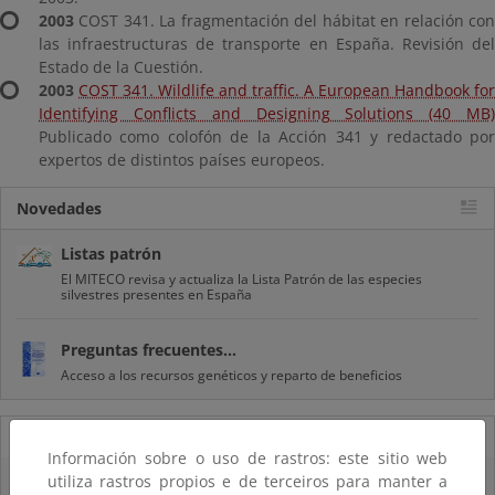
2003
COST 341. La fragmentación del hábitat en relación con
las infraestructuras de transporte en España. Revisión del
Estado de la Cuestión.
2003
COST 341. Wildlife and traffic. A European Handbook for
Identifying Conflicts and Designing Solutions (40 MB)
Publicado como colofón de la Acción 341 y redactado por
expertos de distintos países europeos.
Novedades
Listas patrón
El MITECO revisa y actualiza la Lista Patrón de las especies
silvestres presentes en España
Preguntas frecuentes...
Acceso a los recursos genéticos y reparto de beneficios
07/08/2025
Información sobre o uso de rastros: este sitio web
utiliza rastros propios e de terceiros para manter a
El censo de aves del Parque Nacional de las Tablas bate récords históricos