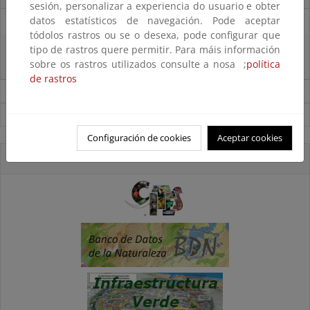
sesión, personalizar a experiencia do usuario e obter
datos estatísticos de navegación. Pode aceptar
27/06/2025
tódolos rastros ou se o desexa, pode configurar que
tipo de rastros quere permitir. Para máis información
La reunión ministerial de OSPAR refuerza la acción conjunta para proteger
el Atlántico Nordeste
sobre os rastros utilizados consulte a nosa ;
política
de rastros
Noticias sobre Biodiversidad
Ver todas las noticias
Configuración de cookies
Aceptar cookies
Accesos directos