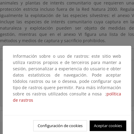
animales y plantas de interés comunitario que requieren una
protección estricta incluso fuera de la Red Natura 2000. Regula
igualmente la explotación de las especies silvestres: el anexo V
incluye las especies de interés comunitario cuya captura en la
naturaleza y explotación pueden ser objeto de medidas de
gestión, mientras que en el anexo VI figura una lista de los
métodos y medios de captura y sacrificio prohibidos.
Novedades
Información sobre o uso de rastros: este sitio web
utiliza rastros propios e de terceiros para manter a
Listas patrón
sesión, personalizar a experiencia do usuario e obter
El MITECO revisa y actualiza la Lista Patrón de las especies
datos estatísticos de navegación. Pode aceptar
silvestres presentes en España
tódolos rastros ou se o desexa, pode configurar que
tipo de rastros quere permitir. Para máis información
Preguntas frecuentes...
sobre os rastros utilizados consulte a nosa ;
política
Acceso a los recursos genéticos y reparto de beneficios
de rastros
07/08/2025
Configuración de cookies
Aceptar cookies
El censo de aves del Parque Nacional de las Tablas bate récords históricos