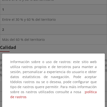
1
Entre el 30 % y 60 % del territorio
2
Más del 60 % del territorio
Calidad
Información sobre el control de calidad por el que han pasado los
Información sobre o uso de rastros: este sitio web
datos antes de hacerse públicos, valorando especialmente si se
utiliza rastros propios e de terceiros para manter a
lleva a cabo algún procedimiento estadístico (normalizado o no)
sesión, personalizar a experiencia do usuario e obter
frente a simples comprobaciones de geometría y superficies.
datos estatísticos de navegación. Pode aceptar
tódolos rastros ou se o desexa, pode configurar que
Calidad
tipo de rastros quere permitir. Para máis información
sobre os rastros utilizados consulte a nosa ;
política
0
de rastros
Sin control de calidad