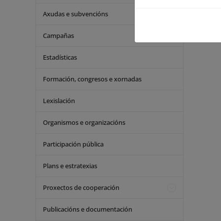
Axudas e subvencións
Campañas
Estadísticas
Formación, congresos e xornadas
Lexislación
Organismos e organizacións
Participación pública
Plans e estratexias
Proxectos de cooperación
Publicacións e documentación