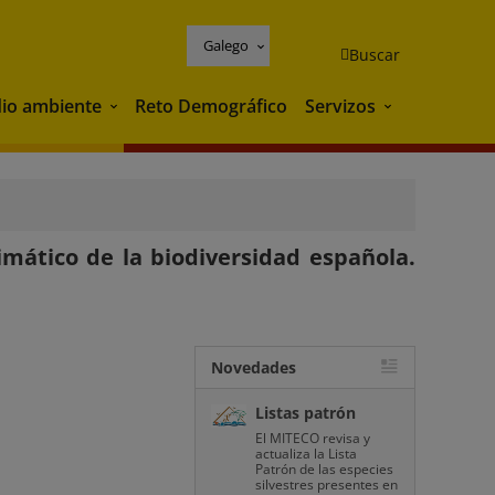
Galego
Buscar
io ambiente
Reto Demográfico
Servizos
Medio ambiente
Servizos
imático de la biodiversidad española.
Novedades
Listas patrón
El MITECO revisa y
actualiza la Lista
Patrón de las especies
silvestres presentes en