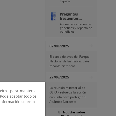
España
Preguntas
frecuentes...
Acceso a los recursos
genéticos y reparto de
beneficios
07/08/2025
El censo de aves del Parque
Nacional de las Tablas bate
récords históricos
27/06/2025
La reunión ministerial de
ceiros para manter a
OSPAR refuerza la acción
 Pode aceptar tódolos
conjunta para proteger el
 información sobre os
Atlántico Nordeste
Noticias sobre