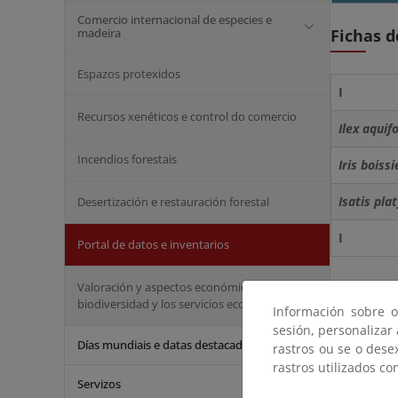
Comercio internacional de especies e
madeira
Fichas d
Espazos protexidos
I
Recursos xenéticos e control do comercio
Ilex aquif
Incendios forestais
Iris boissi
Isatis pla
Desertización e restauración forestal
I
Portal de datos e inventarios
Valoración y aspectos económicos de la
biodiversidad y los servicios ecosistémicos
Información sobre o
sesión, personalizar
Días mundiais e datas destacadas
rastros ou se o dese
rastros utilizados co
Servizos