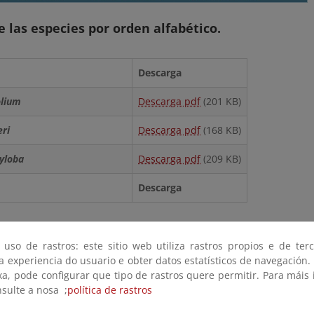
e las especies por orden alfabético.
Descarga
olium
Descarga pdf
(201 KB)
eri
Descarga pdf
(168 KB)
tyloba
Descarga pdf
(209 KB)
Descarga
 uso de rastros: este sitio web utiliza rastros propios e de ter
 a experiencia do usuario e obter datos estatísticos de navegación.
xa, pode configurar que tipo de rastros quere permitir. Para máis
nsulte a nosa ;
política de rastros