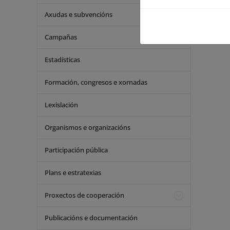
Axudas e subvencións
Campañas
Estadísticas
Formación, congresos e xornadas
Lexislación
Organismos e organizacións
Participación pública
Plans e estratexias
Proxectos de cooperación
Publicacións e documentación