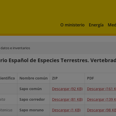
O ministerio
Energía
Med
 datos e inventarios
rio Español de Especies Terrestres. Vertebrad
entífico
Nombre común
ZIP
PDF
Sapo común
Descargar (92 KB)
Descargar (161 K
ita
Sapo corredor
Descargar (81 KB)
Descargar (139 K
itanicus
Sapo moruno
Descargar (1 KB)
Descargar (98 KB