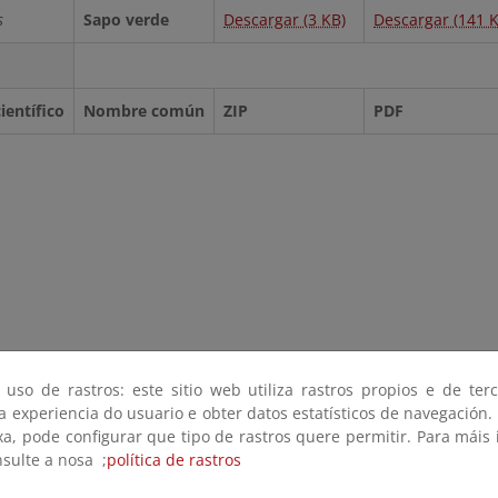
s
Sapo verde
Descargar (3 KB)
Descargar (141 K
entífico
Nombre común
ZIP
PDF
 uso de rastros: este sitio web utiliza rastros propios e de ter
 a experiencia do usuario e obter datos estatísticos de navegación.
xa, pode configurar que tipo de rastros quere permitir. Para máis
nsulte a nosa ;
política de rastros