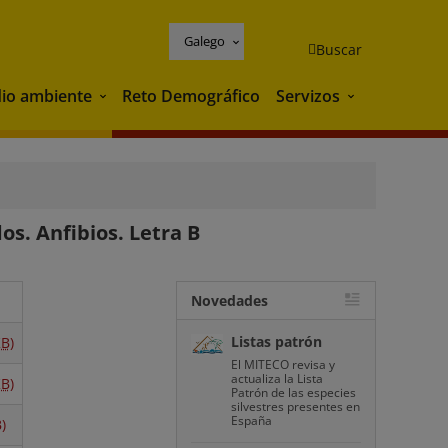
Galego
Buscar
io ambiente
Reto Demográfico
Servizos
Medio ambiente
Servizos
os. Anfibios. Letra B
Novedades
Listas patrón
B)
El MITECO revisa y
actualiza la Lista
B)
Patrón de las especies
silvestres presentes en
España
)