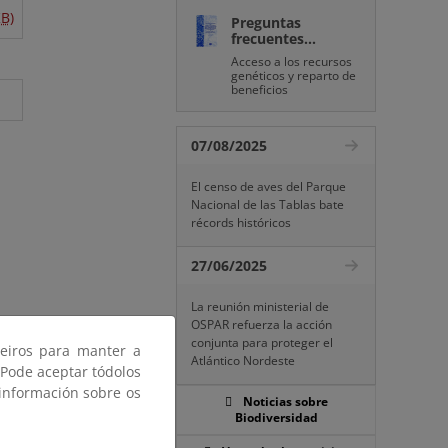
B)
Preguntas
frecuentes...
Acceso a los recursos
genéticos y reparto de
beneficios
07/08/2025
El censo de aves del Parque
Nacional de las Tablas bate
récords históricos
27/06/2025
La reunión ministerial de
OSPAR refuerza la acción
conjunta para proteger el
ceiros para manter a
Atlántico Nordeste
 Pode aceptar tódolos
 información sobre os
Noticias sobre
Biodiversidad