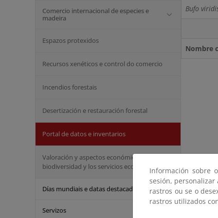
Bufo viridi
Comercio internacional de especies e
madeira
Espazos protexidos
Nombre ci
Recursos xenéticos e control do comercio
Incendios forestais
Desertización e restauración forestal
Portal de datos e inventarios
Valoración y aspectos económicos de la
biodiversidad y los servicios ecosistémicos
Información sobre o
sesión, personalizar
Días mundiais e datas destacadas
rastros ou se o dese
rastros utilizados co
Servizos