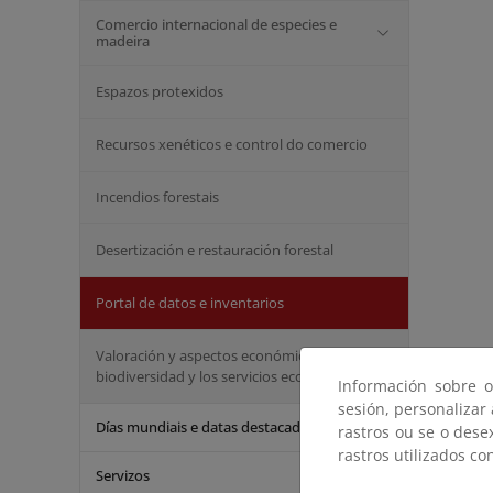
Comercio internacional de especies e
madeira
Espazos protexidos
Recursos xenéticos e control do comercio
Incendios forestais
Desertización e restauración forestal
Portal de datos e inventarios
Valoración y aspectos económicos de la
biodiversidad y los servicios ecosistémicos
Información sobre o
sesión, personalizar
Días mundiais e datas destacadas
rastros ou se o dese
rastros utilizados co
Servizos