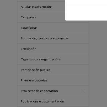
Axudas e subvencións
Campañas
Estadísticas
Formación, congresos e xornadas
Lexislación
Organismos e organizacións
Participación pública
Plans e estratexias
Proxectos de cooperación
Publicacións e documentación