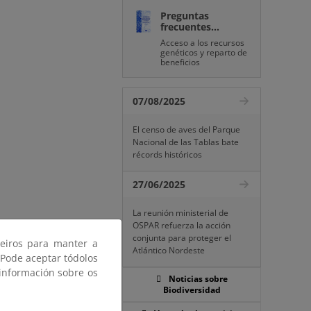
Preguntas
frecuentes...
Acceso a los recursos
genéticos y reparto de
beneficios
07/08/2025
El censo de aves del Parque
Nacional de las Tablas bate
récords históricos
27/06/2025
La reunión ministerial de
OSPAR refuerza la acción
conjunta para proteger el
ceiros para manter a
Atlántico Nordeste
 Pode aceptar tódolos
 información sobre os
Noticias sobre
Biodiversidad