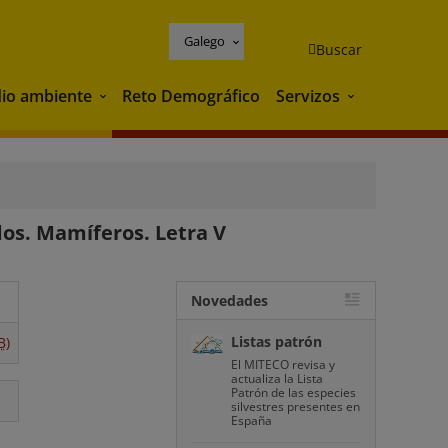
Galego
Buscar
io ambiente
Reto Demográfico
Servizos
Medio ambiente
Servizos
dos. Mamíferos. Letra V
Novedades
Listas patrón
B)
El MITECO revisa y
actualiza la Lista
Patrón de las especies
silvestres presentes en
España