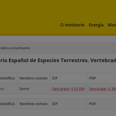
O ministerio
Energía
Med
 datos e inventarios
rio Español de Especies Terrestres. Vertebra
entífico
Nombre común
ZIP
PDF
pes
Zorro
Descargar (123 KB)
Descargar (2 M
entífico
Nombre común
ZIP
PDF